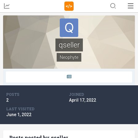
qseller
Neophyte
POSTS
JOINED
2
April 17, 2022
LAST VISITED
June 1, 2022
Posts posted by qseller