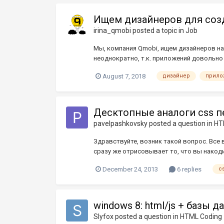
Ищем дизайнеров для соз
irina_qmobi
posted a topic in
Job
Мы, компания Qmobi, ищем дизайнеров на
неоднократно, т.к. приложений довольн
приложений, к...
August 7, 2018
дизайнер
прило
Десктопные аналоги css 
pavelpashkovsky
posted a question in
HT
Здравствуйте, возник такой вопрос. Все 
сразу же отрисовывает то, что вы накоди
December 24, 2013
6 replies
c
windows 8: html/js + базы 
Slyfox
posted a question in
HTML Coding