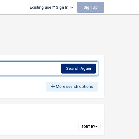
Sign Up
Existing user? Sign In
Search Again
More search options
SORT BY