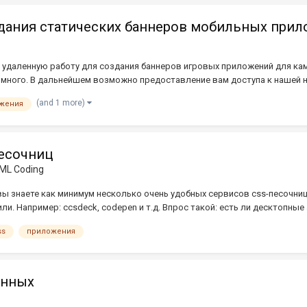
дания статических баннеров мобильных прило
 удаленную работу для создания баннеров игровых приложений для камп
о много. В дальнейшем возможно предоставление вам доступа к нашей
(and 1 more)
жения
песочниц
ML Coding
вы знаете как минимум несколько очень удобных сервисов css-песочниц
ли. Например: ccsdeck, codepen и т.д. Впрос такой: есть ли десктопные
ss
приложения
данных