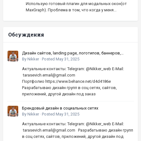
Использую готовый плагин для модальных окон(от
MaxGraph). Проблема в том, что когда у меня...
Обсуждения
Дизайн сайтов, landing page, логотипов, баннеров,
шапок | Высокое качество, по хорошей цене
By
Nikker
·
Posted
May 31, 2025
Актуальные контакты: Telegram: @Nikker_web E-Mail:
tarasevich.email@gmail.com
Портфолио https://www.behance.net/d4d4186e
Разрабатываю дизайн групп в соц сетях, сайтов,
приложений, другой дизайн под заказ
Брендовый дизайн в социальных сетях
By
Nikker
·
Posted
May 31, 2025
Актуальные контакты: Telegram: @Nikker_web E-Mail:
tarasevich.email@gmail.com Разрабатываю дизайн групп
в соц сетях, сайтов, приложений, другой дизайн под