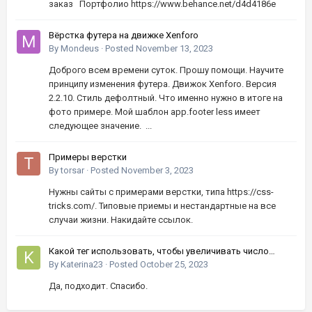
заказ Портфолио https://www.behance.net/d4d4186e
Вёрстка футера на движке Xenforo
By
Mondeus
·
Posted
November 13, 2023
Доброго всем времени суток. Прошу помощи. Научите
принципу изменения футера. Движок Xenforo. Версия
2.2.10. Стиль дефолтный. Что именно нужно в итоге на
фото примере. Мой шаблон app.footer less имеет
следующее значение. ...
Примеры верстки
By
torsar
·
Posted
November 3, 2023
Нужны сайты с примерами верстки, типа https://css-
tricks.com/. Типовые приемы и нестандартные на все
случаи жизни. Накидайте ссылок.
Какой тег использовать, чтобы увеличивать число
кнопками вверх-вниз?
By
Katerina23
·
Posted
October 25, 2023
Да, подходит. Спасибо.