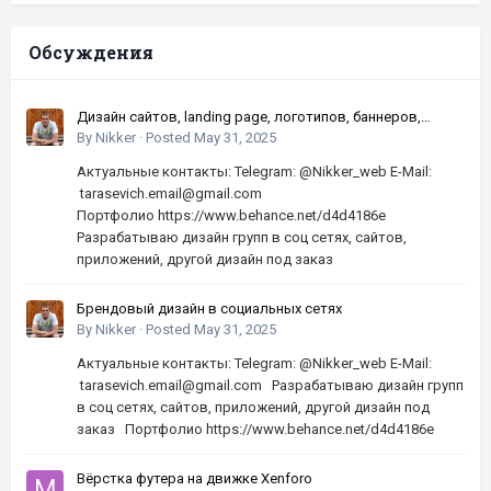
Обсуждения
Дизайн сайтов, landing page, логотипов, баннеров,
шапок | Высокое качество, по хорошей цене
By
Nikker
·
Posted
May 31, 2025
Актуальные контакты: Telegram: @Nikker_web E-Mail:
tarasevich.email@gmail.com
Портфолио https://www.behance.net/d4d4186e
Разрабатываю дизайн групп в соц сетях, сайтов,
приложений, другой дизайн под заказ
Брендовый дизайн в социальных сетях
By
Nikker
·
Posted
May 31, 2025
Актуальные контакты: Telegram: @Nikker_web E-Mail:
tarasevich.email@gmail.com Разрабатываю дизайн групп
в соц сетях, сайтов, приложений, другой дизайн под
заказ Портфолио https://www.behance.net/d4d4186e
Вёрстка футера на движке Xenforo