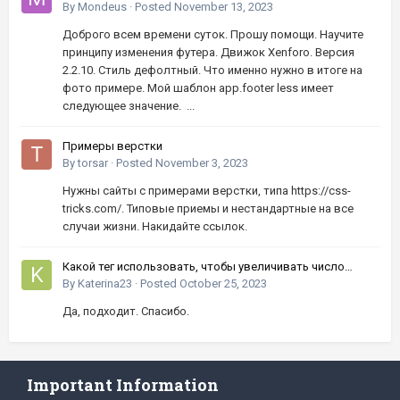
By
Mondeus
·
Posted
November 13, 2023
Доброго всем времени суток. Прошу помощи. Научите
принципу изменения футера. Движок Xenforo. Версия
2.2.10. Стиль дефолтный. Что именно нужно в итоге на
фото примере. Мой шаблон app.footer less имеет
следующее значение. ...
Примеры верстки
By
torsar
·
Posted
November 3, 2023
Нужны сайты с примерами верстки, типа https://css-
tricks.com/. Типовые приемы и нестандартные на все
случаи жизни. Накидайте ссылок.
Какой тег использовать, чтобы увеличивать число
кнопками вверх-вниз?
By
Katerina23
·
Posted
October 25, 2023
Да, подходит. Спасибо.
Important Information