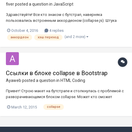
fiver
posted a question in
JavaScript
Здравствуйте! Все кто знаком с бутстрап, наверняка
пользовались встроенным аккордеоном (collapse.js). Штука
весьма полезная и очень удобная. Но вот кое какой функционал
October 4, 2016
4 replies
не доведен до ума. А именно возможность перехода к нужному
(and 2 more)
аккордеон
хэш переход
развернутому слою, и дальнейшей работе с меню аккордеона.
Под...
Ссылки в блоке collapse в Bootstrap
Ayaweb
posted a question in
HTML Coding
Привет! Строю макет на бутстрапе и столкнулась с проблемой с
разворачивающемся блоком collapse. Может кто сможет
подсказать решение. Вот способ использования блока, я делаю
March 12, 2015
collapse
все точно также, все отлично работает
http://getbootstrap.com/javascript/#collapse НО мой блок
выглядит как строка таблицы в...