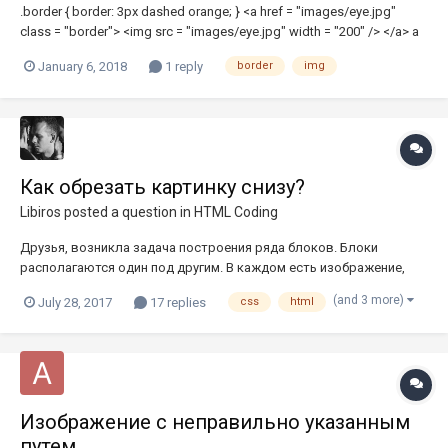
.border { border: 3px dashed orange; } <a href = "images/eye.jpg"
class = "border"> <img src = "images/eye.jpg" width = "200" /> </a> а
если убрать из ссылки, то норм.
January 6, 2018
1 reply
border
img
Как обрезать картинку снизу?
Libiros
posted a question in
HTML Coding
Друзья, возникла задача построения ряда блоков. Блоки
располагаются один под другим. В каждом есть изображение,
которое должно обрезаться снизу. Однако сам div
(and 3 more)
July 28, 2017
17 replies
css
html
нестандартный. Смотрим картинку Какие у меня были варианты
решения: Использовать overflow: hidden; Но идея потерпела
крах...
Изображение с неправильно указанным
путем