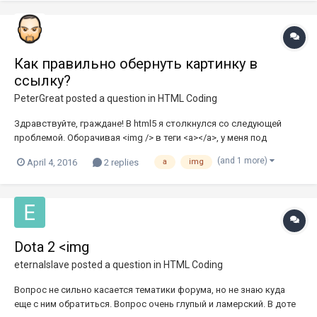
Как правильно обернуть картинку в
ссылку?
PeterGreat
posted a question in
HTML Coding
Здравствуйте, граждане! В html5 я столкнулся со следующей
проблемой. Оборачивая <img /> в теги <a></a>, у меня под
картинкой появляется щель шириной ~3,5px. Кто-то с этим
(and 1 more)
April 4, 2016
2 replies
a
img
сталкивался? Код следующий: <!DOCTYPE html> <html lang="ru">
<head> <title></title> </head> <body> <div style="bord...
Dota 2 <img
eternalslave
posted a question in
HTML Coding
Вопрос не сильно касается тематики форума, но не знаю куда
еще с ним обратиться. Вопрос очень глупый и ламерский. В доте