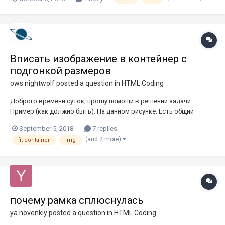
<section> <div class = "container"> </div> </section>...
Вписать изображение в контейнер с
подгонкой размеров
ows.nightwolf
posted a question in
HTML Coding
Доброго времени суток, прошу помощи в решении задачи.
Пример (как должно быть): На данном рисунке: Есть общий
контейнер (зеленый прямоугольник), чьи размеры (и ширина и
September 5, 2018
7 replies
высота) заданы фиксированно (но эти величины заранее не
(and 2 more)
fit container
img
известны + при изменении размеров окна браузера могут...
почему рамка сплюснулась
ya novenkiy
posted a question in
HTML Coding