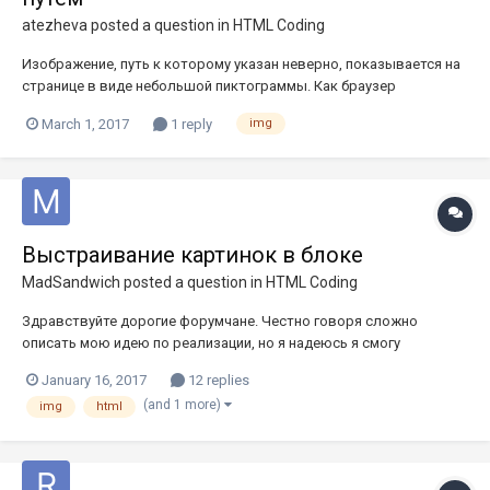
atezheva
posted a question in
HTML Coding
Изображение, путь к которому указан неверно, показывается на
странице в виде небольшой пиктограммы. Как браузер
определяет размеры такого изображения? И можно ли с этим
March 1, 2017
1 reply
img
побороться? http://tezhe.ru/img.html На этом примере как-бы
картинка справа вытянулась во всю высоту экрана. Хотелось
бы, чтоб...
Выстраивание картинок в блоке
MadSandwich
posted a question in
HTML Coding
Здравствуйте дорогие форумчане. Честно говоря сложно
описать мою идею по реализации, но я надеюсь я смогу
разрешить эту проблемы картинками Прошу помочь мне создать
January 16, 2017
12 replies
блок в котором бы картинки были наклонены. Идея такова, есть
(and 1 more)
img
html
блок на сайте в котором я бы хотел реализовать такое:...