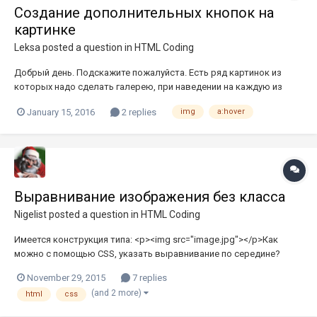
Создание дополнительных кнопок на
картинке
Leksa
posted a question in
HTML Coding
Добрый день. Подскажите пожалуйста. Есть ряд картинок из
которых надо сделать галерею, при наведении на каждую из
которых появляется голубой фон и две кнопки. Это понятно,
January 15, 2016
2 replies
img
a:hover
делается с помощью css с использованием псевдоссылки
a:hover. Вопрос в том, как сделать чтобы при нажатии на эти
кнопки происход...
Выравнивание изображения без класса
Nigelist
posted a question in
HTML Coding
Имеется конструкция типа: <p><img src="image.jpg"></p>Как
можно с помощью CSS, указать выравнивание по середине?
November 29, 2015
7 replies
(and 2 more)
html
css