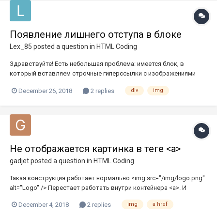
Появление лишнего отступа в блоке
Lex_85
posted a question in
HTML Coding
Здравствуйте! Есть небольшая проблема: имеется блок, в
который вставляем строчные гиперссылки с изображениями
внутри. Обнаружил, что в данном блоке появляется странный
December 26, 2018
2 replies
div
img
отступ снизу (зеленного цвета), от которого я не могу
избавиться. Так как я новичок, то прошу помощи. Визуально
проблему можно посмо...
Не отображается картинка в теге <a>
gadjet
posted a question in
HTML Coding
Такая конструкция работает нормально <img src="/img/logo.png"
alt="Logo" /> Перестает работать внутри контейнера <a>. И
локально и на хостинге, картинка не отображается <a
December 4, 2018
2 replies
img
a href
href="/index.html> <img src="/img/logo.png" alt="Logo" /> </a>