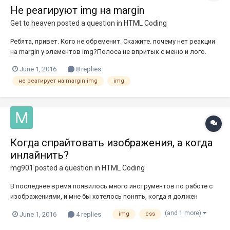
Не реагируют img на margin
Get to heaven
posted a question in
HTML Coding
Ребята, привет. Кого не обременит. Скажите. почему нет реакции
на margin у элементов img?Полоса не впритык с меню и лого.
есть расстояние. Это мой третий макет, другие забросил. Макет
June 1, 2016
8 replies
бесплатный, скачал с группы вк. Верстаю для себя, учусь вот уже
не реагирует на margin img
img
второй год. Было прочтен сайт htmlbook, порешал зад...
Когда спрайтовать изображения, а когда
инлайнить?
mg901
posted a question in
HTML Coding
В последнее время появилось много инструментов по работе с
изображениями, и мне бы хотелось понять, когда я должен
инлайнить изображения из CSS при помощи base64, а когда
(and 1 more)
June 1, 2016
4 replies
img
css
просто положить их в спрайт. Заранее спасибо.