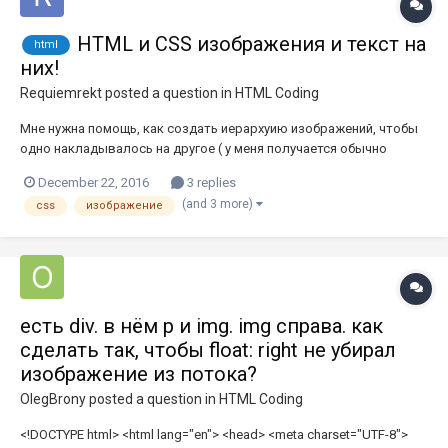
HTML и CSS изображения и текст на
html
них!
Requiemrekt
posted a question in
HTML Coding
Мне нужна помощь, как создать иерархуию изображений, чтобы
одно накладывалось на другое ( у меня получается обычно
наоборот, так же в коде я менял позиции ). Так же еще один
December 22, 2016
3 replies
вопорос, как на это изображение налепить текст, который был
(and 3 more)
css
изображение
бы кликабелен?
есть div. в нём p и img. img справа. как
сделать так, чтобы float: right не убирал
изображение из потока?
OlegBrony
posted a question in
HTML Coding
<!DOCTYPE html> <html lang="en"> <head> <meta charset="UTF-8">