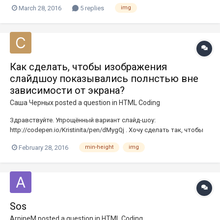
в описании вещей работают html тэги, и раньше я с успехом пихал
March 28, 2016
5 replies
img
туда разного вида картинки, вчера пришел к тому, что <img src=>
заменяется на _img src=>, можно ли с этим как-то бо...
Как сделать, чтобы изображения
слайдшоу показывались полнстью вне
зависимости от экрана?
Саша Черных
posted a question in
HTML Coding
Здравствуйте. Упрощённый вариант слайд-шоу:
http://codepen.io/Kristinita/pen/dMygQj . Хочу сделать так, чтобы
изображения показывались на различных экранах только
February 28, 2016
min-height
img
полностью, а не обрезками, как на скрине ниже . Т. е. если
картинка не достигнет на экране определённой высоты, то пусть
отображается то...
Sos
ArpineM
posted a question in
HTML Coding