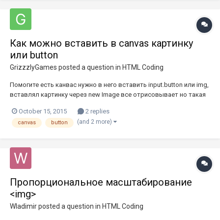
Как можно вставить в canvas картинку
или button
GrizzzlyGames
posted a question in
HTML Coding
Помогите есть канвас нужно в него вставить input.button или img,
вставлял картинку через new Image все отрисовывает но такая
картинка не воспринимает onclick, или есть способы добиться
October 15, 2015
2 replies
этого?
(and 2 more)
canvas
button
Пропорциональное масштабирование
<img>
Wladimir
posted a question in
HTML Coding