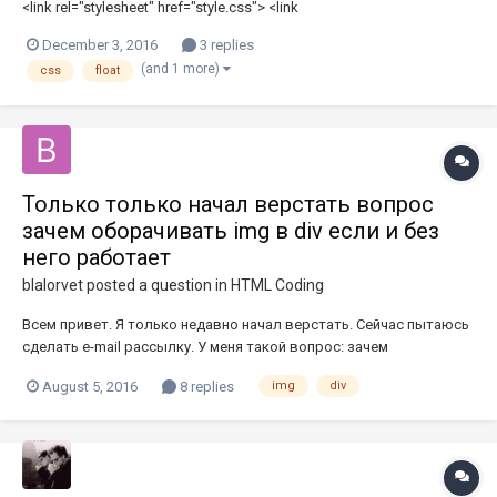
<link rel="stylesheet" href="style.css"> <link
href="https://fonts.googleapis.com/css?
December 3, 2016
3 replies
family=Open+Sans:300,300i,400,400i,700|Raleway:200"
(and 1 more)
css
float
rel="stylesheet"> <title>Content</title> </head> <body> <div id="all">
<div id="up"> <p>Комп...
Только только начал верстать вопрос
зачем оборачивать img в div если и без
него работает
blalorvet
posted a question in
HTML Coding
Всем привет. Я только недавно начал верстать. Сейчас пытаюсь
сделать e-mail рассылку. У меня такой вопрос: зачем
оборачивать img в div если и без div работает ? Пример : <td
August 5, 2016
8 replies
img
div
width="138" valign="top" style="margin: 0; padding: 0; padding-top:
14px; padding-left: 30px;"> <a href="#"...