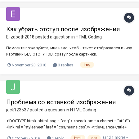
Как убрать отступ после изображения
Elizabeth2018
posted a question in
HTML Coding
Помогите пожалуйста, мне надо, чтобы текст отображался внизу
картинки БЕЗ ОТСТУПОВ, сразу после картинки.
November 23, 2018
3 replies
img
Проблема со вставкой изображения
jack123537
posted a question in
HTML Coding
<!DOCTYPE html> <html lang = "eng"> <head> <meta charset = "utf-8">
<link rel = "stylesheet" href = "css/mains.css"/> <title>Шапка</title>
</head> <body> <header> <div class = "container"> </div> </header>
(and 1 more)
October 6, 2018
1 reply
html
css