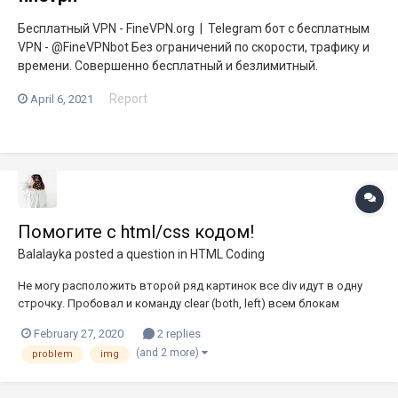
Бесплатный VPN - FineVPN.org | Telegram бот c бесплатным
VPN - @FineVPNbot Без ограничений по скорости, трафику и
времени. Совершенно бесплатный и безлимитный.
Report
April 6, 2021
Помогите с html/css кодом!
Balalayka
posted a question in
HTML Coding
Не могу расположить второй ряд картинок все div идут в одну
строчку. Пробовал и команду clear (both, left) всем блокам
прописан float:left.(Всё в конце кода). Заранее спасибо за
February 27, 2020
2 replies
помощь.На всякий случай прикреплю ещё картинки. index.html
(and 2 more)
problem
img
style.css