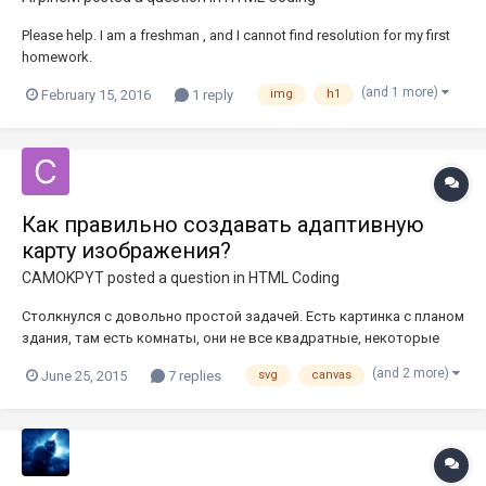
Please help. I am a freshman , and I cannot find resolution for my first
homework.
(and 1 more)
February 15, 2016
1 reply
img
h1
Как правильно создавать адаптивную
карту изображения?
CAMOKPYT
posted a question in
HTML Coding
Столкнулся с довольно простой задачей. Есть картинка с планом
здания, там есть комнаты, они не все квадратные, некоторые
неправильной формы. Соответственно нужно при наведение на
(and 2 more)
June 25, 2015
7 replies
svg
canvas
некоторую комнату затенить область. На выбор были Canvas,
SVG и Map, я решил использовать SVG. Все оказалось весьма
прост...