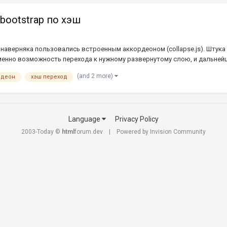
 bootstrap по хэш
, наверняка пользовались встроенным аккордеоном (collapse.js). Штука 
именно возможность перехода к нужному развернутому слою, и дальнейш
(and 2 more)
рдеон
хэш переход
Language
Privacy Policy
2003-Today ©
html
forum.dev
Powered by Invision Community