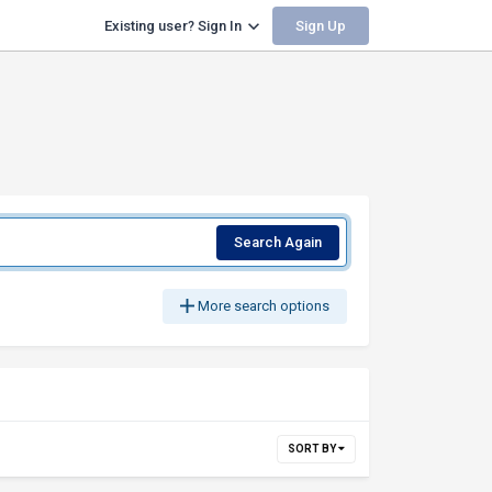
Sign Up
Existing user? Sign In
Search Again
More search options
SORT BY