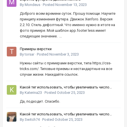
By
Mondeus
·
Posted
November 13, 2023
Доброго всем времени суток. Прошу помощи. Научите
принципу изменения футера. Движок Xenforo. Версия
2.2.10. Стиль дефолтный. Что именно нужно в итоге на
фото примере. Мой шаблон app.footer less имеет
следующее значение. ...
Примеры верстки
By
torsar
·
Posted
November 3, 2023
Нужны сайты с примерами верстки, типа https://css-
tricks.com/. Типовые приемы и нестандартные на все
случаи жизни. Накидайте ссылок.
Какой тег использовать, чтобы увеличивать число
кнопками вверх-вниз?
By
Katerina23
·
Posted
October 25, 2023
Да, подходит. Спасибо.
Какой тег использовать, чтобы увеличивать число
кнопками вверх-вниз?
By
Switch74
·
Posted
October 25, 2023