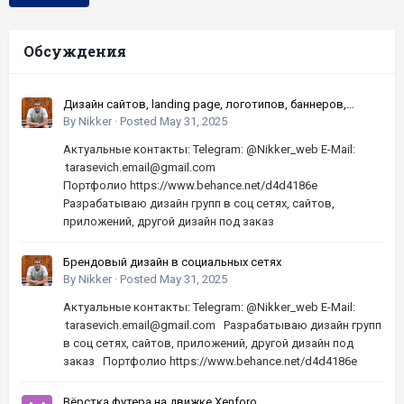
Обсуждения
Дизайн сайтов, landing page, логотипов, баннеров,
шапок | Высокое качество, по хорошей цене
By
Nikker
·
Posted
May 31, 2025
Актуальные контакты: Telegram: @Nikker_web E-Mail:
tarasevich.email@gmail.com
Портфолио https://www.behance.net/d4d4186e
Разрабатываю дизайн групп в соц сетях, сайтов,
приложений, другой дизайн под заказ
Брендовый дизайн в социальных сетях
By
Nikker
·
Posted
May 31, 2025
Актуальные контакты: Telegram: @Nikker_web E-Mail:
tarasevich.email@gmail.com Разрабатываю дизайн групп
в соц сетях, сайтов, приложений, другой дизайн под
заказ Портфолио https://www.behance.net/d4d4186e
Вёрстка футера на движке Xenforo