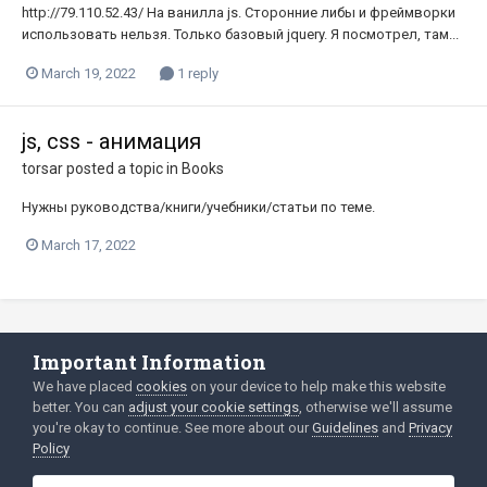
http://79.110.52.43/ На ванилла js. Сторонние либы и фреймворки
использовать нельзя. Только базовый jquery. Я посмотрел, там...
March 19, 2022
1 reply
js, css - анимация
torsar
posted a topic in
Books
Нужны руководства/книги/учебники/статьи по теме.
March 17, 2022
Important Information
Language
Privacy Policy
We have placed
cookies
on your device to help make this website
better. You can
adjust your cookie settings
, otherwise we'll assume
2003-Today ©
html
forum.dev
Powered by Invision Community
you're okay to continue. See more about our
Guidelines
and
Privacy
Policy