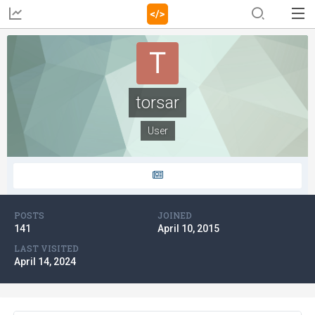
torsar
User
POSTS
JOINED
141
April 10, 2015
LAST VISITED
April 14, 2024