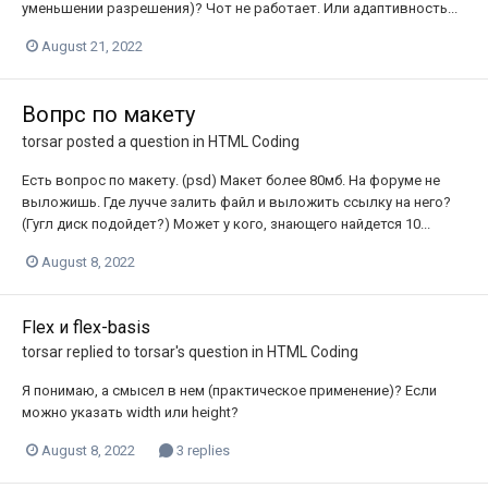
уменьшении разрешения)? Чот не работает. Или адаптивность...
August 21, 2022
Вопрс по макету
torsar
posted a question in
HTML Coding
Есть вопрос по макету. (psd) Макет более 80мб. На форуме не
выложишь. Где лучче залить файл и выложить ссылку на него?
(Гугл диск подойдет?) Может у кого, знающего найдется 10...
August 8, 2022
Flex и flex-basis
torsar
replied to
torsar
's question in
HTML Coding
Я понимаю, а смысел в нем (практическое применение)? Если
можно указать width или height?
August 8, 2022
3 replies