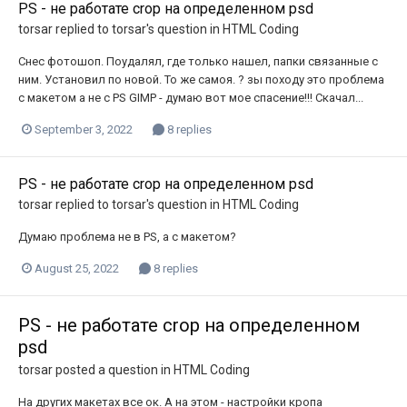
PS - не работате crop на определенном psd
torsar
replied to
torsar
's question in
HTML Coding
Снес фотошоп. Поудалял, где только нашел, папки связанные с
ним. Установил по новой. То же самоя. ? зы походу это проблема
с макетом а не с PS GIMP - думаю вот мое спасение!!! Скачал...
September 3, 2022
8 replies
PS - не работате crop на определенном psd
torsar
replied to
torsar
's question in
HTML Coding
Думаю проблема не в PS, а с макетом?
August 25, 2022
8 replies
PS - не работате crop на определенном
psd
torsar
posted a question in
HTML Coding
На других макетах все ок. А на этом - настройки кропа