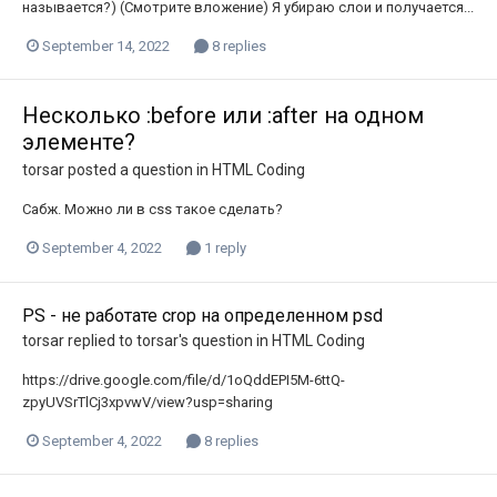
называется?) (Смотрите вложение) Я убираю слои и получается...
September 14, 2022
8 replies
Несколько :before или :after на одном
элементе?
torsar
posted a question in
HTML Coding
Сабж. Можно ли в css такое сделать?
September 4, 2022
1 reply
PS - не работате crop на определенном psd
torsar
replied to
torsar
's question in
HTML Coding
https://drive.google.com/file/d/1oQddEPI5M-6ttQ-
zpyUVSrTlCj3xpvwV/view?usp=sharing
September 4, 2022
8 replies