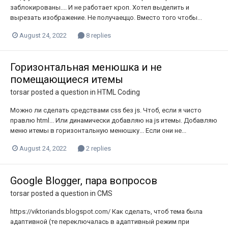
заблокированы.... И не работает кроп. Хотел выделить и
вырезать изображение. Не получаеццо. Вместо того чтобы...
August 24, 2022
8 replies
Горизонтальная менюшка и не
помещающиеся итемы
torsar
posted a question in
HTML Coding
Можно ли сделать средствами css без js. Чтоб, если я чисто
правлю html... Или динамически добавляю на js итемы. Добавляю
меню итемы в горизонтальную менюшку... Если они не...
August 24, 2022
2 replies
Google Blogger, пара вопросов
torsar
posted a question in
CMS
https://viktoriands.blogspot.com/ Как сделать, чтоб тема была
адаптивной (те переключалась в адаптивный режим при