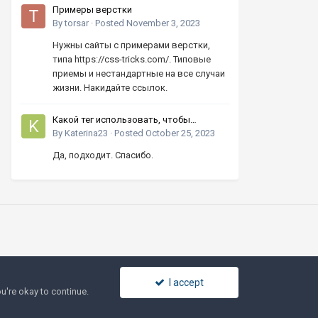
Примеры верстки
By
torsar
·
Posted
November 3, 2023
Нужны сайты с примерами верстки,
типа https://css-tricks.com/. Типовые
приемы и нестандартные на все случаи
жизни. Накидайте ссылок.
Какой тег использовать, чтобы
увеличивать число кнопками вверх-
By
Katerina23
·
Posted
October 25, 2023
вниз?
Да, подходит. Спасибо.
I accept
u're okay to continue.