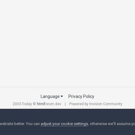
Language
Privacy Policy
2003-Today ©
html
forum.dev
Powered by Invision Community
website better. You can
adjust your cookie settings
, otherwise we'll assume yo