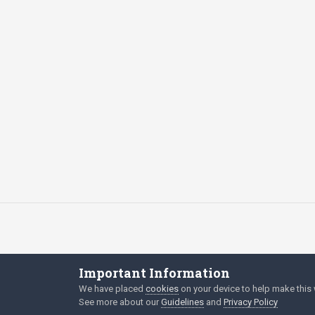
Important Information
We have placed
cookies
on your device to help make this 
See more about our
Guidelines
and
Privacy Policy