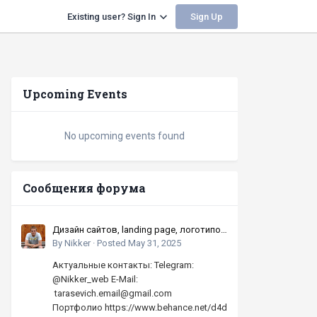
Sign Up
Existing user? Sign In
Upcoming Events
No upcoming events found
Сообщения форума
Дизайн сайтов, landing page, логотипов,
баннеров, шапок | Высокое качество,
By
Nikker
·
Posted
May 31, 2025
по хорошей цене
Актуальные контакты: Telegram:
@Nikker_web E-Mail:
tarasevich.email@gmail.com
Портфолио https://www.behance.net/d4d