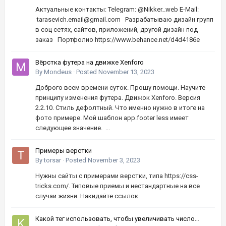
Актуальные контакты: Telegram: @Nikker_web E-Mail:
tarasevich.email@gmail.com Разрабатываю дизайн групп
в соц сетях, сайтов, приложений, другой дизайн под
заказ Портфолио https://www.behance.net/d4d4186e
Вёрстка футера на движке Xenforo
By
Mondeus
·
Posted
November 13, 2023
Доброго всем времени суток. Прошу помощи. Научите
принципу изменения футера. Движок Xenforo. Версия
2.2.10. Стиль дефолтный. Что именно нужно в итоге на
фото примере. Мой шаблон app.footer less имеет
следующее значение. ...
Примеры верстки
By
torsar
·
Posted
November 3, 2023
Нужны сайты с примерами верстки, типа https://css-
tricks.com/. Типовые приемы и нестандартные на все
случаи жизни. Накидайте ссылок.
Какой тег использовать, чтобы увеличивать число