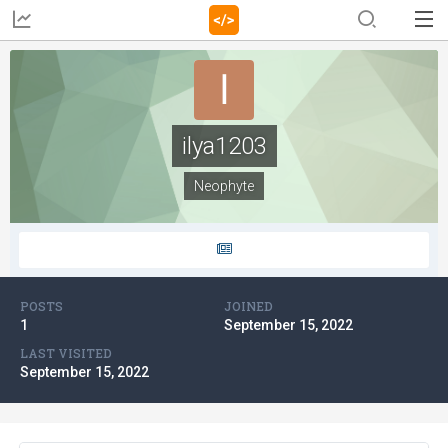
ilya1203
Neophyte
POSTS
JOINED
1
September 15, 2022
LAST VISITED
September 15, 2022