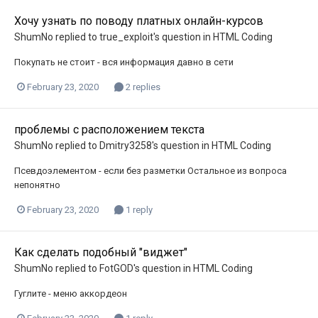
Хочу узнать по поводу платных онлайн-курсов
ShumNo
replied to
true_exploit
's question in
HTML Coding
Покупать не стоит - вся информация давно в сети
February 23, 2020
2 replies
проблемы с расположением текста
ShumNo
replied to
Dmitry3258
's question in
HTML Coding
Псевдоэлементом - если без разметки Остальное из вопроса
непонятно
February 23, 2020
1 reply
Как сделать подобный "виджет"
ShumNo
replied to
FotGOD
's question in
HTML Coding
Гуглите - меню аккордеон