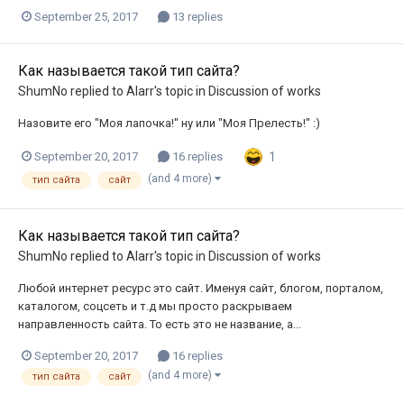
September 25, 2017
13 replies
Как называется такой тип сайта?
ShumNo
replied to
Alarr
's topic in
Discussion of works
Назовите его "Моя лапочка!" ну или "Моя Прелесть!" :)
1
September 20, 2017
16 replies
(and 4 more)
тип сайта
сайт
Как называется такой тип сайта?
ShumNo
replied to
Alarr
's topic in
Discussion of works
Любой интернет ресурс это сайт. Именуя сайт, блогом, порталом,
каталогом, соцсеть и т.д мы просто раскрываем
направленность сайта. То есть это не название, а...
September 20, 2017
16 replies
(and 4 more)
тип сайта
сайт