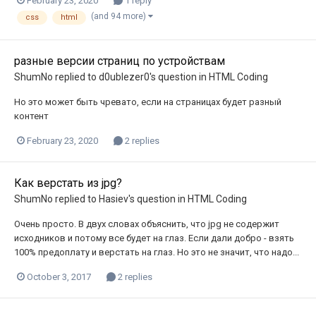
February 23, 2020
1 reply
(and 94 more)
css
html
разные версии страниц по устройствам
ShumNo
replied to
d0ublezer0
's question in
HTML Coding
Но это может быть чревато, если на страницах будет разный
контент
February 23, 2020
2 replies
Как верстать из jpg?
ShumNo
replied to
Hasiev
's question in
HTML Coding
Очень просто. В двух словах объяснить, что jpg не содержит
исходников и потому все будет на глаз. Если дали добро - взять
100% предоплату и верстать на глаз. Но это не значит, что надо...
October 3, 2017
2 replies