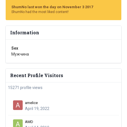
ShumNo last won the day on November 3 2017
ShumNo had the most liked content!
Information
Sex
Мужчина
Recent Profile Visitors
15271 profile views
amelice
April 19, 2022
AMD