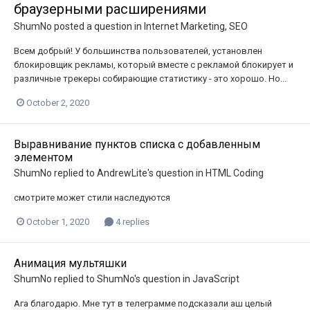
браузерными расширениями
ShumNo
posted a question in
Internet Marketing, SEO
Всем добрый! У большинства пользователей, установлен
блокировщик рекламы, который вместе с рекламой блокирует и
различные трекеры собирающие статистику - это хорошо. Но...
October 2, 2020
Выравнивание пунктов списка с добавленным
элементом
ShumNo
replied to
AndrewLite
's question in
HTML Coding
смотрите может стили наследуются
October 1, 2020
4 replies
Анимация мультяшки
ShumNo
replied to
ShumNo
's question in
JavaScript
Ага благодарю. Мне тут в телеграмме подсказали аш целый