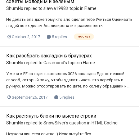
советы молодым и зеленым
ShumNo
replied to
slavva1998
's topic in
Flame
Не делать зла даже тому кто зло сделал тебе Учиться Оценивать
людей по их делам Анализировать и размышлять
October 2, 2017
5 replies
москва
Как разобрать закладки в браузерах
ShumNo
replied to
Garamond
's topic in
Flame
У меня в FF за годы накопилось 3026 закладок Единственный
способ, который вижу, чтобы удалить часть это перебрать в
ручную. Можно отсортировать по дате, по кол-ву обращений и...
September 26, 2017
5 replies
Как растянуть блоки по высоте строки
ShumNo
replied to
SnowSilver
's question in
HTML Coding
Неужели пишется слитно :) Используйте flex