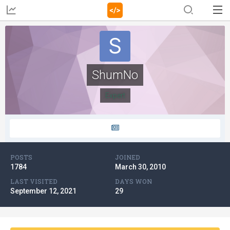
ShumNo
Expert
POSTS
JOINED
1784
March 30, 2010
LAST VISITED
DAYS WON
September 12, 2021
29