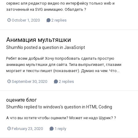
сервис аля редактор видео по интерфейсу только web и
заточенный на SVG анимацию. Обалдеть ?
October 1, 2020
2 replies
Анимация мультяшки
ShumNo
posted a question in
JavaScript
Ребят всем добрый! Хочу попробовать сделать простую
анимацию мультяшки для сайта. Типа выпрыгивает, глазами
моргает и тексты пишет (показывает). Думаю на чем. Что...
September 30, 2020
2 replies
оцените блог
ShumNo
replied to
windows
's question in
HTML Coding
А что вы хотите чтобы оценили? Может не надо Шурик? ?
February 23, 2020
1 reply