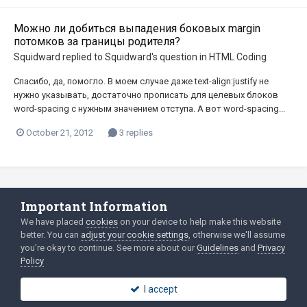
Можно ли добиться выпадения боковых margin
потомков за границы родителя?
Squidward
replied to
Squidward
's question in
HTML Coding
Спасибо, да, помогло. В моем случае даже text-align:justify не
нужно указывать, достаточно прописать для целевых блоков
word-spacing с нужным значением отступа. А вот word-spacing...
October 21, 2012
3 replies
Important Information
Language
Privacy Policy
We have placed
cookies
on your device to help make this website
better. You can
adjust your cookie settings
, otherwise we'll assume
2003-Today ©
html
forum.dev
Powered by Invision Community
you're okay to continue. See more about our
Guidelines
and
Privacy
Policy
I accept