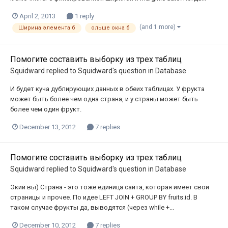
April 2, 2013
1 reply
(and 1 more)
Ширина элемента б
ольше окна б
Помогите составить выборку из трех таблиц
Squidward
replied to
Squidward
's question in
Database
И будет куча дублирующих данных в обеих таблицах. У фрукта
может быть более чем одна страна, и у страны может быть
более чем один фрукт.
December 13, 2012
7 replies
Помогите составить выборку из трех таблиц
Squidward
replied to
Squidward
's question in
Database
Экий вы) Страна - это тоже единица сайта, которая имеет свои
страницы и прочее. По идее LEFT JOIN + GROUP BY fruits.id. В
таком случае фрукты да, выводятся (через while +...
December 10, 2012
7 replies