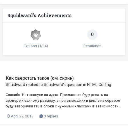
Squidward's Achievements
0
Explorer (1/14)
Reputation
Как сверстать такое (см. скрин)
Squidward
replied to
Squidward
's question in
HTML Coding
Спасибо. Натолкнули на идею. Превьюшки буду резать на
сервере к единому размеру, а при выводе их в цикле на сервере
буду заворачивать в блоки с нужными классами в зависимости...
April 27, 2015
3 replies