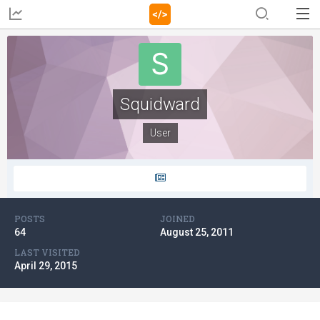
Squidward
User
POSTS
JOINED
64
August 25, 2011
LAST VISITED
April 29, 2015