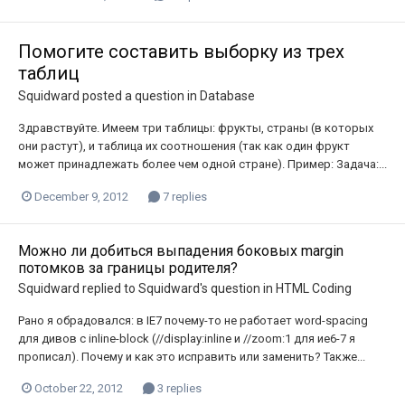
Помогите составить выборку из трех
таблиц
Squidward
posted a question in
Database
Здравствуйте. Имеем три таблицы: фрукты, страны (в которых
они растут), и таблица их соотношения (так как один фрукт
может принадлежать более чем одной стране). Пример: Задача:...
December 9, 2012
7 replies
Можно ли добиться выпадения боковых margin
потомков за границы родителя?
Squidward
replied to
Squidward
's question in
HTML Coding
Рано я обрадовался: в IE7 почему-то не работает word-spacing
для дивов с inline-block (//display:inline и //zoom:1 для ие6-7 я
прописал). Почему и как это исправить или заменить? Также...
October 22, 2012
3 replies