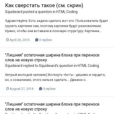
Как сверстать такое (см. скрин)
Squidward
posted a question in
HTML Coding
Здравствуйте. Есть задача сделать вот это: Пользователь будет
грузить картинки сам, поэтому картинки будут разновеликие.
Нужно, чтобы они вставали в похожую структуру. Картинки...
April 26, 2015
3 replies
"Лишняя" остаточная ширина блока при переносе
слов на новую строку
Squidward
replied to
Squidward
's question in
HTML Coding
Хитрый молодой человек) Воткнуть <br>'ы - дешево и сердито,
но, к сожалению, этого нельзя сделать... Движок-с.
August 27, 2014
5 replies
"Лишняя" остаточная ширина блока при переносе
слов на новую строку