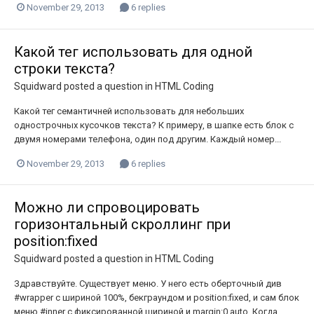
November 29, 2013
6 replies
Какой тег использовать для одной
строки текста?
Squidward
posted a question in
HTML Coding
Какой тег семантичней использовать для небольших
однострочных кусочков текста? К примеру, в шапке есть блок с
двумя номерами телефона, один под другим. Каждый номер...
November 29, 2013
6 replies
Можно ли спровоцировать
горизонтальный скроллинг при
position:fixed
Squidward
posted a question in
HTML Coding
Здравствуйте. Существует меню. У него есть оберточный див
#wrapper с шириной 100%, бекграундом и position:fixed, и сам блок
меню #inner с фиксированной шириной и margin:0 auto. Когда...