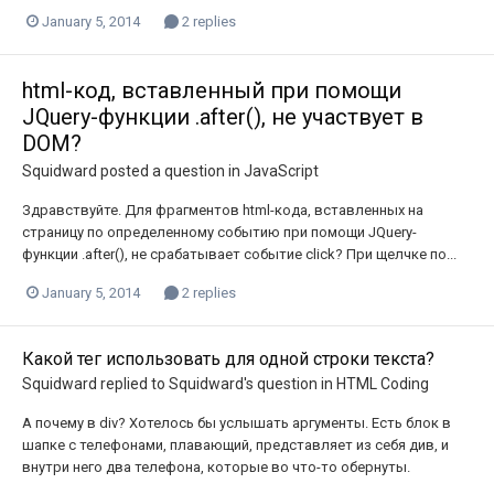
January 5, 2014
2 replies
html-код, вставленный при помощи
JQuery-функции .after(), не участвует в
DOM?
Squidward
posted a question in
JavaScript
Здравствуйте. Для фрагментов html-кода, вставленных на
страницу по определенному событию при помощи JQuery-
функции .after(), не срабатывает событие click? При щелчке по...
January 5, 2014
2 replies
Какой тег использовать для одной строки текста?
Squidward
replied to
Squidward
's question in
HTML Coding
А почему в div? Хотелось бы услышать аргументы. Есть блок в
шапке с телефонами, плавающий, представляет из себя див, и
внутри него два телефона, которые во что-то обернуты.