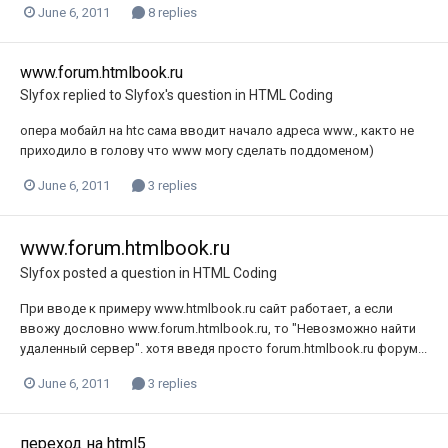
June 6, 2011
8 replies
www.forum.htmlbook.ru
Slyfox
replied to
Slyfox
's question in
HTML Coding
опера мобайл на htc сама вводит начало адреса www., както не
приходило в голову что www могу сделать поддоменом)
June 6, 2011
3 replies
www.forum.htmlbook.ru
Slyfox
posted a question in
HTML Coding
При вводе к примеру www.htmlbook.ru сайт работает, а если
ввожу дословно www.forum.htmlbook.ru, то "Невозможно найти
удаленный сервер". хотя введя просто forum.htmlbook.ru форум...
June 6, 2011
3 replies
переход на html5