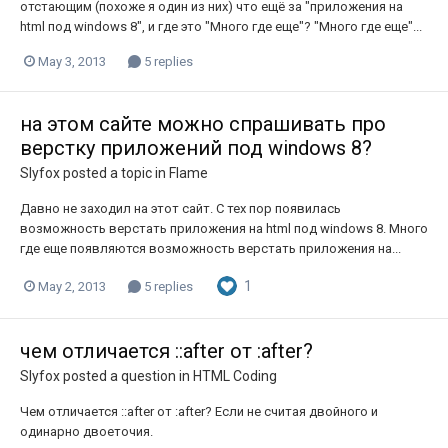
отстающим (похоже я один из них) что ещё за "приложения на
html под windows 8", и где это "Много где еще"? "Много где еще"...
May 3, 2013
5 replies
на этом сайте можно спрашивать про
верстку приложений под windows 8?
Slyfox
posted a topic in
Flame
Давно не заходил на этот сайт. С тех пор появилась
возможность верстать приложения на html под windows 8. Много
где еще появляются возможность верстать приложения на...
1
May 2, 2013
5 replies
чем отличается ::after от :after?
Slyfox
posted a question in
HTML Coding
Чем отличается ::after от :after? Если не считая двойного и
одинарно двоеточия.