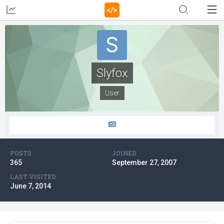
Slyfox
User
POSTS
JOINED
365
September 27, 2007
LAST VISITED
June 7, 2014