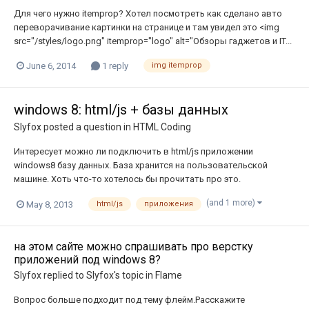
Для чего нужно itemprop? Хотел посмотреть как сделано авто
переворачивание картинки на странице и там увидел это <img
src="/styles/logo.png" itemprop="logo" alt="Обзоры гаджетов и IT...
June 6, 2014
1 reply
img itemprop
windows 8: html/js + базы данных
Slyfox
posted a question in
HTML Coding
Интересует можно ли подключить в html/js приложении
windows8 базу данных. База хранится на пользовательской
машине. Хоть что-то хотелось бы прочитать про это.
(and 1 more)
May 8, 2013
html/js
приложения
на этом сайте можно спрашивать про верстку
приложений под windows 8?
Slyfox
replied to
Slyfox
's topic in
Flame
Вопрос больше подходит под тему флейм.Расскажите