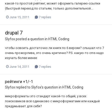
какой-то простой рейтинг, может оформить галерею-ссылки
(быстрый переход по статьям, только дополнительной...
June 15, 2011
7 replies
drupal 7
Slyfox
posted a question in
HTML Coding
чтобы освоить достаточно ли книги по 6 версии? слышал что 7
очень прожорлива, это очень критично? P.S. какую-то cms надо
изучать более менее
June 14, 2011
7 replies
рейтинги +1/-1
Slyfox
replied to
Slyfox
's question in
HTML Coding
микроформаты это стандарт какой-то общий, у всех
поисковиков всё одинаково с микроформатами или каждый
придумывает для себя?