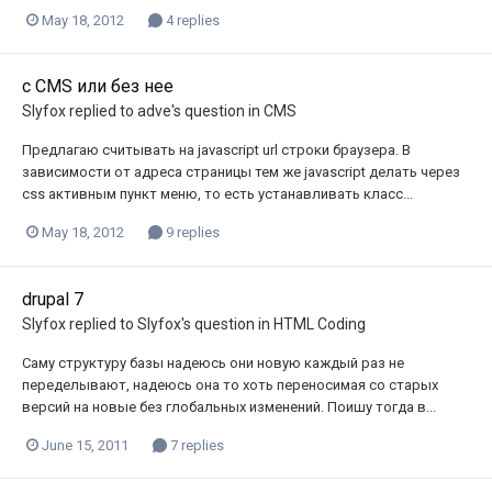
May 18, 2012
4 replies
с CMS или без нее
Slyfox
replied to
adve
's question in
CMS
Предлагаю считывать на javascript url строки браузера. В
зависимости от адреса страницы тем же javascript делать через
css активным пункт меню, то есть устанавливать класс...
May 18, 2012
9 replies
drupal 7
Slyfox
replied to
Slyfox
's question in
HTML Coding
Саму структуру базы надеюсь они новую каждый раз не
переделывают, надеюсь она то хоть переносимая со старых
версий на новые без глобальных изменений. Поишу тогда в...
June 15, 2011
7 replies