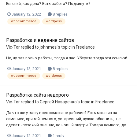
Евгений, как дела? Есть работа? Подкинуть?
January 12, 2022
8 replies
woocommerce
wordpess
Разработка и ведение сайтов
Vic-Tor
replied to
johnmesi
's topic in
Freelance
Не, ну раз полно работы, тогда я пас. Уберите тогда эти ссылки!
January 13, 2021
8 replies
woocommerce
wordpess
Разработка сайта недорого
Vic-Tor
replied to
Сергей Назаренко
's topic in
Freelance
Да что же у вас у всех ссылки не рабочие? Есть магазин на
самописе, кривой немного, устаревший, нужно обновить, т.е.
сделать похожий внешне, но новый внутри. Товара немного, до...
January 12, 2021
1 reply