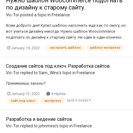
Нужно шаблон Woocommerce подогнать
по дизайну к старому сайту.
Vic-Tor
posted a topic in
Freelance
Всем доброго дня! Купил шаблон, наполнить еще как-то смогу, но
вот учиться дизайну некогда. Нужно шаблон Woocommerce
подогнать по дизайну к старому сайту. Ни один в один конечно...
January 19, 2022
настроить шаблон
шаблон wordpress
Создание сайтов под ключ. Разработка сайтов
Vic-Tor
replied to
Sam_Wins
's topic in
Freelance
Принимаешь заказы?
January 12, 2022
4 replies
(and 6 more)
сайт под ключ
wordpress
Разработка и ведение сайтов
Vic-Tor
replied to
johnmesi
's topic in
Freelance