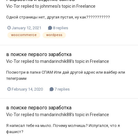
Vic-Tor
replied to
johnmesi
's topic in
Freelance
Одной страницы нет, другая пустая, ну как???????????
January 12, 2021
8 replies
woocommerce
wordpess
в поиске первого заработка
Vic-Tor
replied to
mandarinchik88
's topic in
Freelance
Посмотри в папке СПАМ Или дай другой адрес или вайбер или
телеграмм
February 14, 2020
7 replies
в поиске первого заработка
Vic-Tor
replied to
mandarinchik88
's topic in
Freelance
Я написал тебе на мыло. Почему молчишь? Испугался, что я
фашист?