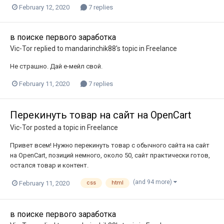
February 12, 2020
7 replies
в поиске первого заработка
Vic-Tor
replied to
mandarinchik88
's topic in
Freelance
Не страшно. Дай е-мейл свой.
February 11, 2020
7 replies
Перекинуть товар на сайт на OpenCart
Vic-Tor
posted a topic in
Freelance
Привет всем! Нужно перекинуть товар с обычного сайта на сайт
на OpenCart, позиций немного, около 50, сайт практически готов,
остался товар и контент.
(and 94 more)
February 11, 2020
css
html
в поиске первого заработка