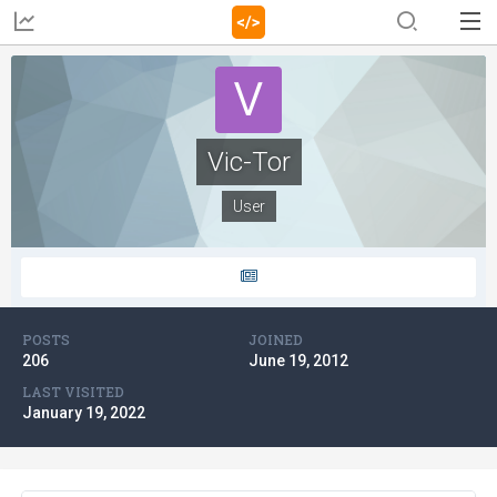
Vic-Tor
User
POSTS
JOINED
206
June 19, 2012
LAST VISITED
January 19, 2022