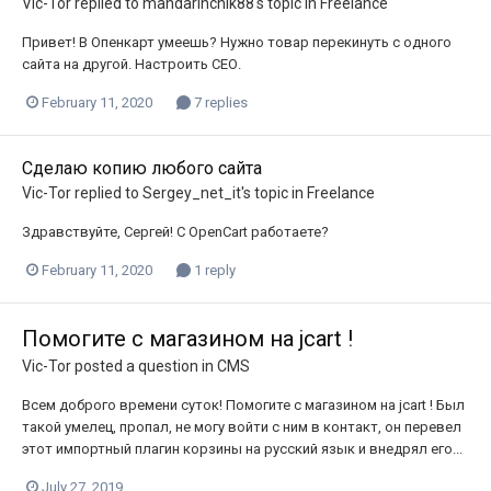
Vic-Tor
replied to
mandarinchik88
's topic in
Freelance
Привет! В Опенкарт умеешь? Нужно товар перекинуть с одного
сайта на другой. Настроить СЕО.
February 11, 2020
7 replies
Сделаю копию любого сайта
Vic-Tor
replied to
Sergey_net_it
's topic in
Freelance
Здравствуйте, Сергей! С OpenCart работаете?
February 11, 2020
1 reply
Помогите с магазином на jcart !
Vic-Tor
posted a question in
CMS
Всем доброго времени суток! Помогите с магазином на jcart ! Был
такой умелец, пропал, не могу войти с ним в контакт, он перевел
этот импортный плагин корзины на русский язык и внедрял его...
July 27, 2019