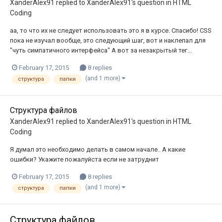
XanderAlex91
replied to
XanderAlex91
's question in
HTML
Coding
аа, то что их не следует использовать это я в курсе. Спасибо! CSS
пока не изучал вообще, это следующий шаг, вот и наклепал для
"чуть симпатичного интерфейса" А вот за незакрытый тег...
February 17, 2015
8 replies
(and 1 more)
структура
папки
Структура файлов
XanderAlex91
replied to
XanderAlex91
's question in
HTML
Coding
Я думал это необходимо делать в самом начале.. А какие
ошибки? Укажите пожалуйста если не затруднит
February 17, 2015
8 replies
(and 1 more)
структура
папки
Структура файлов