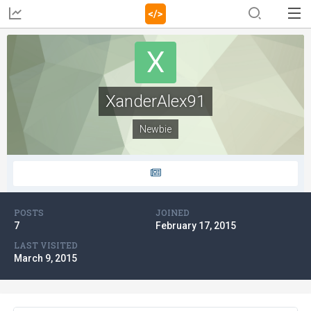
XanderAlex91
Newbie
POSTS
JOINED
7
February 17, 2015
LAST VISITED
March 9, 2015