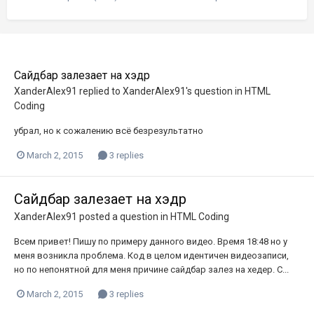
Сайдбар залезает на хэдр
XanderAlex91
replied to
XanderAlex91
's question in
HTML
Coding
убрал, но к сожалению всё безрезультатно
March 2, 2015
3 replies
Сайдбар залезает на хэдр
XanderAlex91
posted a question in
HTML Coding
Всем привет! Пишу по примеру данного видео. Время 18:48 но у
меня возникла проблема. Код в целом идентичен видеозаписи,
но по непонятной для меня причине сайдбар залез на хедер. С...
March 2, 2015
3 replies