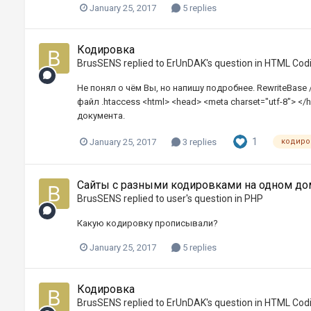
January 25, 2017
5 replies
Кодировка
BrusSENS
replied to
ErUnDAK
's question in
HTML Cod
Не понял о чём Вы, но напишу подробнее. RewriteBase 
файл .htaccess <html> <head> <meta charset="utf-8"> 
документа.
1
January 25, 2017
3 replies
кодиро
Сайты с разными кодировками на одном д
BrusSENS
replied to
user
's question in
PHP
Какую кодировку прописывали?
January 25, 2017
5 replies
Кодировка
BrusSENS
replied to
ErUnDAK
's question in
HTML Cod