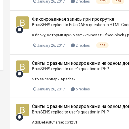
January 26, 2017
2 replies
html
css
Фиксированная запись при прокрутке
BrusSENS
replied to
ErUnDAK
's question in
HTML Cod
К блоку, который нужно зафиксировать .fixed-block { posit
January 26, 2017
2 replies
css
Сайты с разными кодировками на одном д
BrusSENS
replied to
user
's question in
PHP
Что за сервер? Apache?
January 26, 2017
5 replies
Сайты с разными кодировками на одном д
BrusSENS
replied to
user
's question in
PHP
AddDefaultCharset cp1251