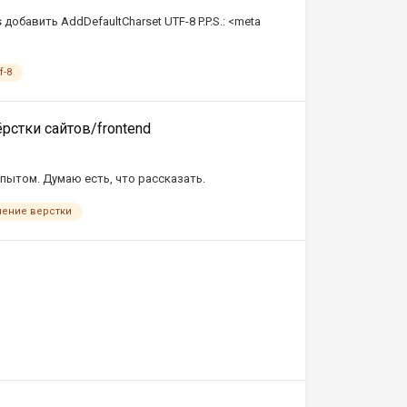
ss добавить AddDefaultCharset UTF-8 P.P.S.: <meta
f-8
рстки сайтов/frontend
ытом. Думаю есть, что рассказать.
чение верстки