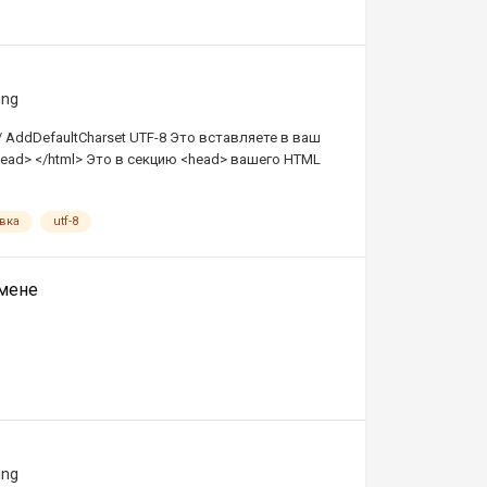
ing
/ AddDefaultCharset UTF-8 Это вставляете в ваш
</head> </html> Это в секцию <head> вашего HTML
вка
utf-8
омене
ing