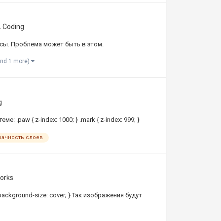
 Coding
сы. Проблема может быть в этом.
and 1 more)
g
 .paw { z-index: 1000; } .mark { z-index: 999; }
рачность слоев
works
 background-size: cover; } Так изображения будут