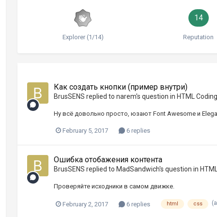
14
Explorer (1/14)
Reputation
Как создать кнопки (пример внутри)
BrusSENS
replied to
narem
's question in
HTML Codin
Ну всё довольно просто, юзают Font Awesome и Elegan
February 5, 2017
6 replies
Ошибка отобажения контента
BrusSENS
replied to
MadSandwich
's question in
HTML
Проверяйте исходники в самом движке.
(
February 2, 2017
6 replies
html
css