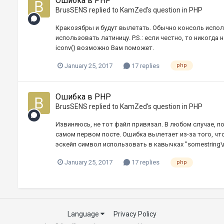
Ошибка в PHP
BrusSENS
replied to
KamZed
's question in
PHP
Кракозябры и будут вылетать. Обычно консоль испол
использовать латиницу. P.S.: если честно, то никогда
iconv() возможно Вам поможет.
January 25, 2017
17 replies
php
Ошибка в PHP
BrusSENS
replied to
KamZed
's question in
PHP
Извиняюсь, не тот файл привязал. В любом случае, п
самом первом посте. Ошибка вылетает из-за того, что
эскейп символ использовать в кавычках "somestring\n
January 25, 2017
17 replies
php
Language
Privacy Policy