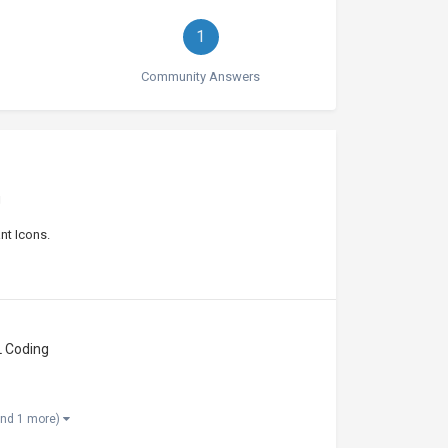
1
Community Answers
g
t Icons.
 Coding
and 1 more)