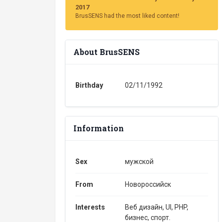
2017
BrusSENS had the most liked content!
About BrusSENS
Birthday
02/11/1992
Information
Sex
мужской
From
Новороссийск
Interests
Веб дизайн, UI, PHP,
бизнес, спорт.