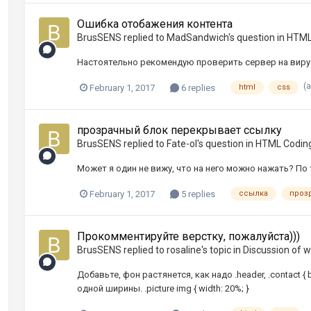
Ошибка отобажения контента
BrusSENS
replied to
MadSandwich
's question in
HTML
Настоятельно рекомендую проверить сервер на виру
(
February 1, 2017
6 replies
html
css
прозрачный блок перекрывает ссылку
BrusSENS
replied to
Fate-ol
's question in
HTML Codin
Может я один не вижу, что на него можно нажать? По теме:
February 1, 2017
5 replies
ссылка
проз
Прокомментируйте верстку, пожалуйста)))
BrusSENS
replied to
rosaline
's topic in
Discussion of 
Добавьте, фон растянется, как надо .header, .contact {
одной ширины. .picture img { width: 20%; }