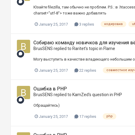
Юзайте filezilla, там обычно не проблем. P.S.: в .htacce
charset="utf-8"> тоже важно добавлять
January 25, 2017
3 replies
кодировка
ut
Собираю команду новичков для изучения вё
BrusSENS
replied to
Raritet
's topic in
Flame
Могу выступить в качестве владеющего небольшим оп
January 25, 2017
22 replies
совместное изу
Ошибка в PHP
BrusSENS
replied to
KamZed
's question in
PHP
Обращайтесь)
January 25, 2017
17 replies
php