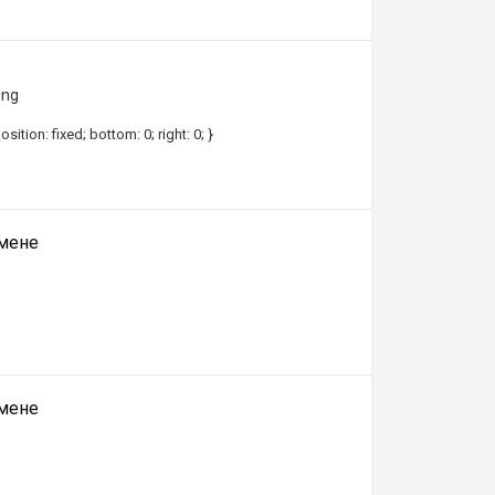
ing
ion: fixed; bottom: 0; right: 0; }
омене
омене