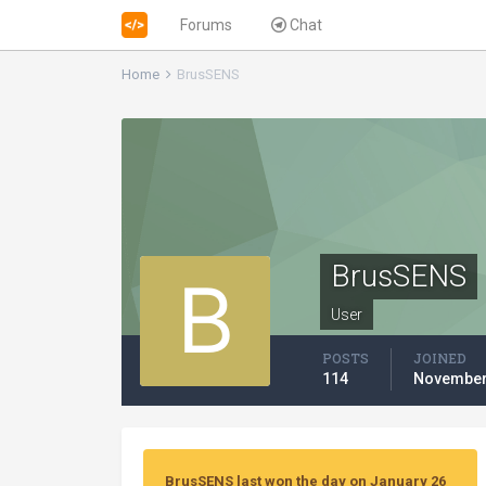
Forums
Chat
Home
BrusSENS
BrusSENS
User
POSTS
JOINED
114
November 
BrusSENS last won the day on January 26