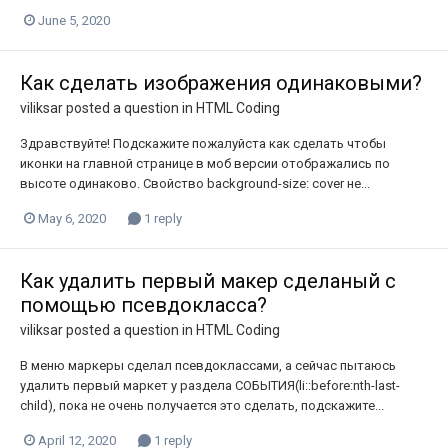
June 5, 2020
Как сделать изображения одинаковыми?
viliksar
posted a question in
HTML Coding
Здравствуйте! Подскажите пожалуйста как сделать чтобы
иконки на главной странице в моб версии отображались по
высоте одинаково. Свойство background-size: cover не...
May 6, 2020
1 reply
Как удалить первый макер сделаный с
помощью псевдокласса?
viliksar
posted a question in
HTML Coding
В меню маркеры сделал псевдоклассами, а сейчас пытаюсь
удалить первый маркет у раздела СОБЫТИЯ(li::before:nth-last-
child), пока не очень получается это сделать, подскажите...
April 12, 2020
1 reply