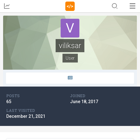
viliksar
User
POSTS
JOINED
65
June 18, 2017
LAST VISITED
December 21, 2021