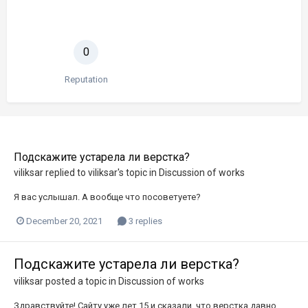
0
Reputation
Подскажите устарела ли верстка?
viliksar
replied to
viliksar
's topic in
Discussion of works
Я вас услышал. А вообще что посоветуете?
December 20, 2021
3 replies
Подскажите устарела ли верстка?
viliksar
posted a topic in
Discussion of works
Здравствуйте! Сайту уже лет 15 и сказали, что верстка давно