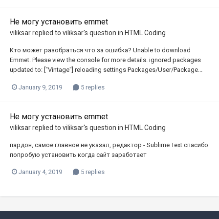
Не могу установить emmet
viliksar
replied to
viliksar
's question in
HTML Coding
Кто может разобраться что за ошибка? Unable to download
Emmet. Please view the console for more details. ignored packages
updated to: ["Vintage"] reloading settings Packages/User/Package...
January 9, 2019
5 replies
Не могу установить emmet
viliksar
replied to
viliksar
's question in
HTML Coding
пардон, самое главное не указал, редактор - Sublime Text спасибо
попробую установить когда сайт заработает
January 4, 2019
5 replies