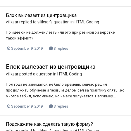
Блок вылезает из центровщика
viliksar
replied to
viliksar
's question in
HTML Coding
По идее он не должен лезть или это при резиновой верстке
такой эффект?
September 9, 2019
3 replies
Блок вылезает из центровщика
viliksar
posted a question in
HTML Coding
Пол года не занимался, не было времени, сейчас решил
продолжить обучение и первым делом сел за практику опять...но
многое забыл, вспоминаю, но не все получается. Например...
September 9, 2019
3 replies
Подскажите как сделать такую форму?
viliksar
replied to
viliksar
's question in
HTML Coding