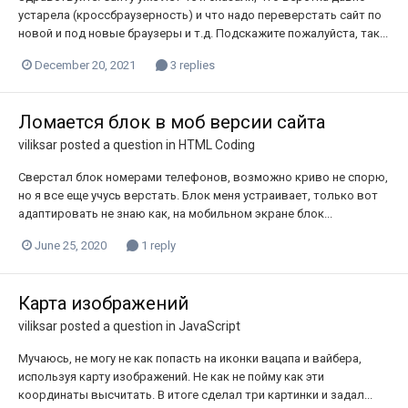
устарела (кроссбраузерность) и что надо переверстать сайт по
новой и под новые браузеры и т.д. Подскажите пожалуйста, так...
December 20, 2021
3 replies
Ломается блок в моб версии сайта
viliksar
posted a question in
HTML Coding
Сверстал блок номерами телефонов, возможно криво не спорю,
но я все еще учусь верстать. Блок меня устраивает, только вот
адаптировать не знаю как, на мобильном экране блок...
June 25, 2020
1 reply
Карта изображений
viliksar
posted a question in
JavaScript
Мучаюсь, не могу не как попасть на иконки вацапа и вайбера,
используя карту изображений. Не как не пойму как эти
координаты высчитать. В итоге сделал три картинки и задал...