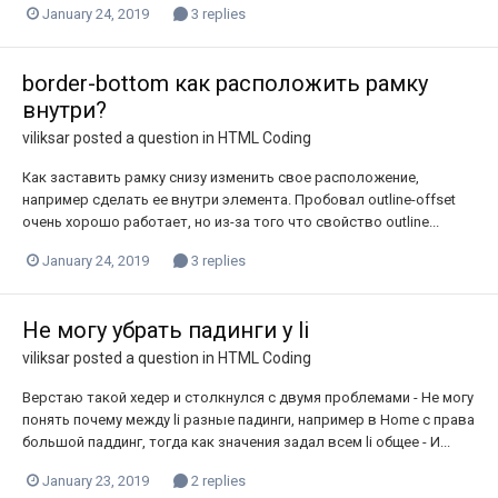
January 24, 2019
3 replies
border-bottom как расположить рамку
внутри?
viliksar
posted a question in
HTML Coding
Как заставить рамку снизу изменить свое расположение,
например сделать ее внутри элемента. Пробовал outline-offset
очень хорошо работает, но из-за того что свойство outline...
January 24, 2019
3 replies
Не могу убрать падинги у li
viliksar
posted a question in
HTML Coding
Верстаю такой хедер и столкнулся с двумя проблемами - Не могу
понять почему между li разные падинги, например в Home с права
большой паддинг, тогда как значения задал всем li общее - И...
January 23, 2019
2 replies