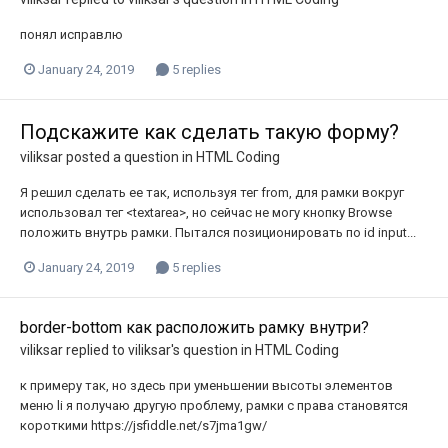
понял исправлю
January 24, 2019
5 replies
Подскажите как сделать такую форму?
viliksar
posted a question in
HTML Coding
Я решил сделать ее так, используя тег from, для рамки вокруг
использовал тег <textarea>, но сейчас не могу кнопку Browse
положить внутрь рамки. Пытался позиционировать по id input...
January 24, 2019
5 replies
border-bottom как расположить рамку внутри?
viliksar
replied to
viliksar
's question in
HTML Coding
к примеру так, но здесь при уменьшении высоты элементов
меню li я получаю другую проблему, рамки с права становятся
короткими https://jsfiddle.net/s7jma1gw/