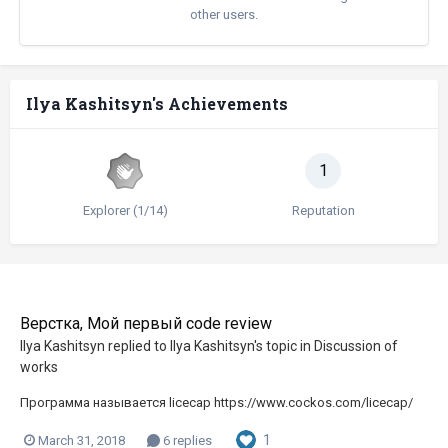
other users.
Ilya Kashitsyn's Achievements
1
Explorer (1/14)
Reputation
Верстка, Мой первый code review
Ilya Kashitsyn
replied to
Ilya Kashitsyn
's topic in
Discussion of
works
Программа называется licecap https://www.cockos.com/licecap/
1
March 31, 2018
6 replies