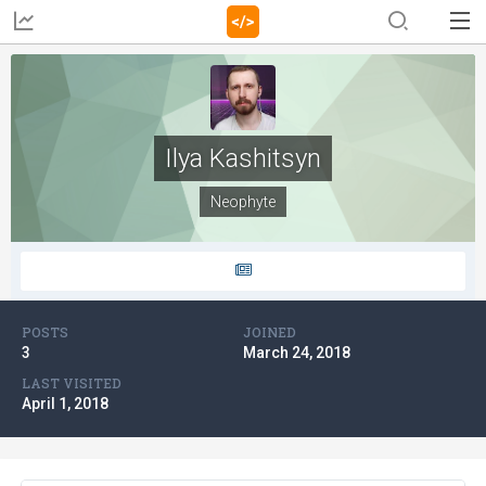
Ilya Kashitsyn
Neophyte
POSTS
JOINED
3
March 24, 2018
LAST VISITED
April 1, 2018