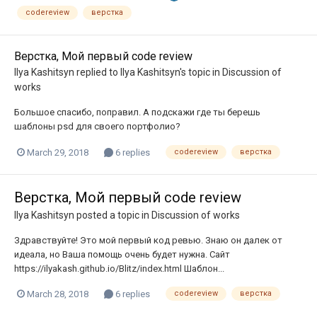
codereview
верстка
Верстка, Мой первый code review
Ilya Kashitsyn
replied to
Ilya Kashitsyn
's topic in
Discussion of
works
Большое спасибо, поправил. А подскажи где ты берешь
шаблоны psd для своего портфолио?
March 29, 2018
6 replies
codereview
верстка
Верстка, Мой первый code review
Ilya Kashitsyn
posted a topic in
Discussion of works
Здравствуйте! Это мой первый код ревью. Знаю он далек от
идеала, но Ваша помощь очень будет нужна. Сайт
https://ilyakash.github.io/Blitz/index.html Шаблон...
March 28, 2018
6 replies
codereview
верстка