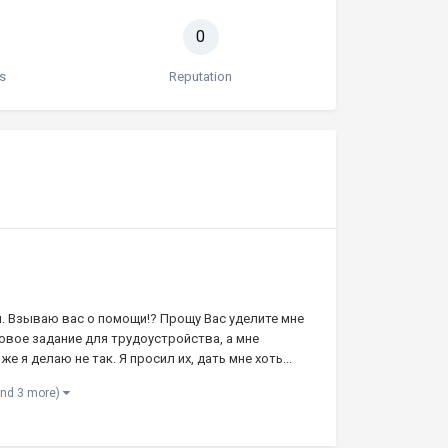
0
s
Reputation
. Взываю вас о помощи!? Прощу Вас уделите мне
овое задание для трудоустройства, а мне
 я делаю не так. Я просил их, дать мне хоть...
and 3 more)