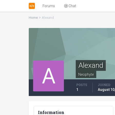
Forums
Chat
Home
Alexand
Alexand
Neophyte
POSTS
JOINED
1
August 10
Information