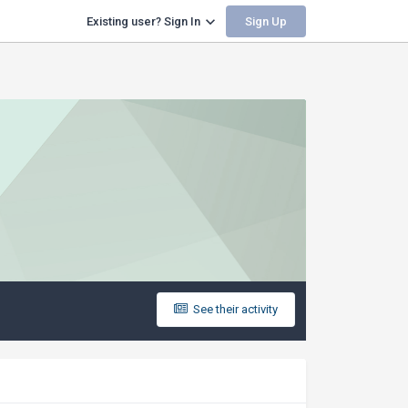
Sign Up
Existing user? Sign In
See their activity