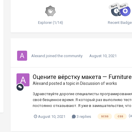
Rare
Rare
Explorer (1/14)
Recent Badge
Alexand
joined the community
August 10, 2021
Оцените вёрстку макета — Furniture
Alexand
posted a topic in
Discussion of works
Здравствуйте дорогие специалисты програмирования
своё безценное время. Я который раз выполняю тест
постоянно отказывают. Я уже в замешательстве, что же
(
August 10, 2021
3 replies
scss
css