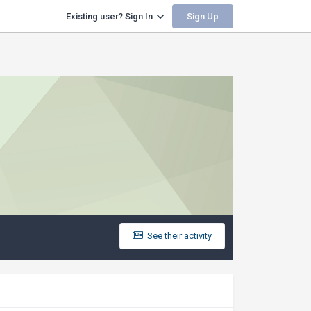
Sign Up
Existing user? Sign In
See their activity