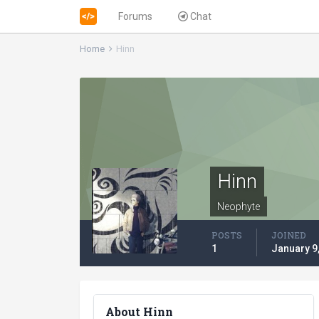
Forums
Chat
Home
Hinn
Hinn
Neophyte
POSTS
JOINED
1
January 9
About Hinn