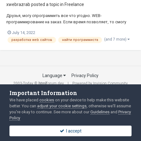
xwebrazrab
posted a topic in
Freelance
Друзья, могу спрограммить все что угодно. WEB-
программирование на заказ. Если время позволяет, то смогу
выполнить для Вас любую задачу по внедрению или
July 14, 2022
модификации скриптов.- PHP/MySQL программингБольшой опыт
(and 7 more)
разработка web сайтов
найти программиста
в написании и поддержке СРМ, CPA и партнерских программ,
прочих повседневных скриптов.- АПИ...
Language
Privacy Policy
2003-Today ©
html
forum.dev
Powered by Invision Community
Important Information
We have placed
cookies
on your device to help make this website
better. You can
adjust your cookie settings
, otherwise we'll assume
you're okay to continue. See more about our
Guidelines
and
Privacy
Policy
I accept