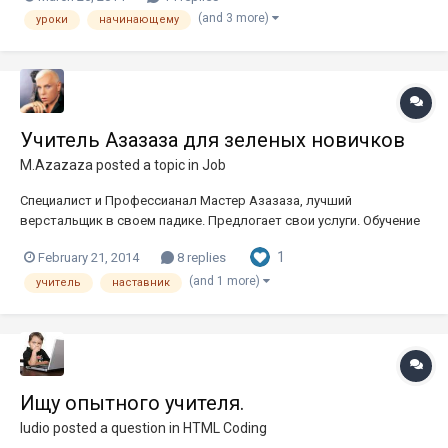
стеку веб-технологий. И у меня есть желание безвозмездно
(and 3 more)
уроки
начинающему
поделится этими знаниями, а так же возможно обменять их на
чей-...
Учитель Азазаза для зеленых новичков
M.Azazaza
posted a topic in
Job
Специалист и Профессианал Мастер Азазаза, лучший
верстальщик в своем падике. Предлогает свои услуги. Обучение
верстки, коучинг 10$/ч. Адаптивная, отзывчивая, резина,
1
February 21, 2014
8 replies
фиксирована. Большой опыт работы, первый в рунете не
последний в буржунете. Пишите в тему или в лс!
(and 1 more)
учитель
наставник
Ищу опытного учителя.
ludio
posted a question in
HTML Coding