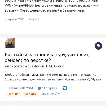
Бесплатный VPN - FineVPN.org | Telegram бот c бесплатным
VPN - @FineVPNbot Без ограничений по скорости, трафику и
времени. Совершенно бесплатный и безлимитный.
Report
April 6, 2021
Как найти наставника(гуру, учителья,
сэнсэя) по вёрстке?
klierik
posted a question in
HTML Coding
Доброго тебе дня, друг. Данную тему написать меня сподвигло
больше кол-во однотипных тем на тему "Ищу наставника", "Нужен
учитель" и тому подобное. Одной из причин тому статья "Путь
11
February 18, 2014
117 replies
верстальщика" от автора Максима Усачева, в которой он
делится своим безценным жизненным опытом. Я постараюсь п...
(and 6 more)
кодинг
вёрстка