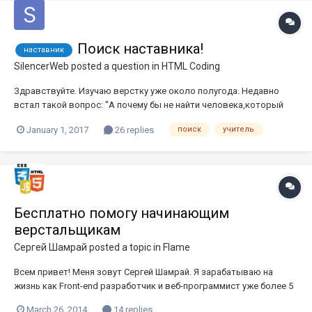
Поиск наставника!
наставник
SilencerWeb
posted a question in
HTML Coding
Здравствуйте. Изучаю верстку уже около полугода. Недавно
встал такой вопрос: "А почему бы не найти человека,который
будет мне помогать в верстке,давать советы,говорить как
January 1, 2017
26 replies
поиск
учитель
лучше сверстать,тыкать носом в мои ошибки?". Я
понимаю,может этот пост будет написан напрасно,т.к. мало
людей,кто хочет тратить...
Бесплатно помогу начинающим
верстальщикам
Сергей Шамрай
posted a topic in
Flame
Всем привет! Меня зовут Сергей Шамрай. Я зарабатываю на
жизнь как Front-end разработчик и веб-программист уже более 5
лет. За это время у меня скопился огромный багаж навыков по
March 26, 2014
14 replies