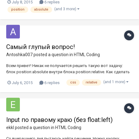
July 8, 2015
6 replies
<img src="img/sell3.png" alt="img"> <h3 class="sal">$30.00</h3> <div
(and 3 more)
position
absolute
class="hov"> <h3>new STELLA MCCARTN...
Самый глупый вопрос!
Antoshka007
posted a question in
HTML Coding
Всем привет! Никак не получается решить такую вот задачу:
блок position:absolute внутри блока position:relative. Как сделать
так, чтобы блок position:relative растягивался на всю высоту
(and 1 more)
July 6, 2015
6 replies
css
relative
блока position:absolute? Сначала думал clearfix поможет, но он не
помог(
Input по правому краю (без float:left)
ekkl
posted a question in
HTML Coding
Со вчерашнего дня пытаюсь найти решение. Нужно кнопку