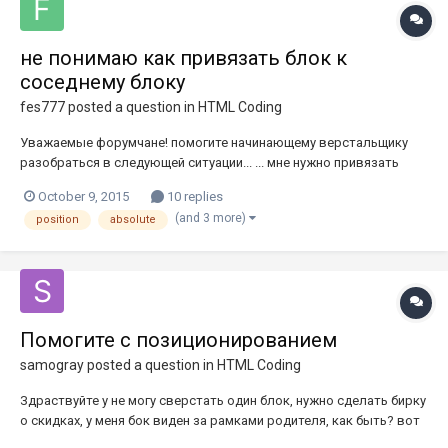
не понимаю как привязать блок к
соседнему блоку
fes777
posted a question in
HTML Coding
Уважаемые форумчане! помогите начинающему верстальщику
разобраться в следующей ситуации... ... мне нужно привязать
лейбл "реклама" к правому верхнему углу соседнего div-а, тут я
October 9, 2015
10 replies
справился используя позиционирование, но как удержать этот
(and 3 more)
position
absolute
лейбл в углу, при условии что размеры данного div-а будут
менят...
Помогите с позиционированием
samogray
posted a question in
HTML Coding
Здраствуйте у не могу сверстать один блок, нужно сделать бирку
о скидках, у меня бок виден за рамками родителя, как быть? вот
код: HTML - <div class="coll"> <div class="salesban">sales</div>