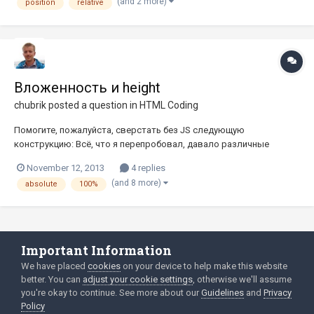
(and 2 more)
position
relative
появляется проблема - все эти крестики складываются
"стопкой" в верхн...
Вложенность и height
chubrik
posted a question in
HTML Coding
Помогите, пожалуйста, сверстать без JS следующую
конструкцию: Всё, что я перепробовал, давало различные
проблемы: выталкивание зелёного блока за пределы таблицы,
November 12, 2013
4 replies
растягивание цветных блоков на всю высоту экрана или
(and 8 more)
absolute
100%
скучивание в центре ячейки в одном из браузеров. UPD. Вот
пример, как всё должно б...
Important Information
Language
Privacy Policy
We have placed
cookies
on your device to help make this website
better. You can
adjust your cookie settings
, otherwise we'll assume
2003-Today ©
html
forum.dev
Powered by Invision Community
you're okay to continue. See more about our
Guidelines
and
Privacy
Policy