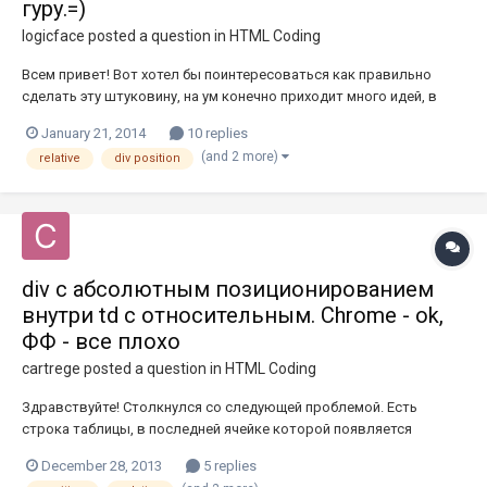
гуру.=)
logicface
posted a question in
HTML Coding
Всем привет! Вот хотел бы поинтересоваться как правильно
сделать эту штуковину, на ум конечно приходит много идей, в
том числе и разбиение логотипа на 2 части, но пока остановился
January 21, 2014
10 replies
на таком варианте, так как он мне кажется самым нормальным.
(and 2 more)
relative
div position
http://jsfiddle.net/K7UV3/2/ З.Ы. - header и opol полностью...
div с абсолютным позиционированием
внутри td с относительным. Chrome - ok,
ФФ - все плохо
cartrege
posted a question in
HTML Coding
Здравствуйте! Столкнулся со следующей проблемой. Есть
строка таблицы, в последней ячейке которой появляется
крестик, для удаления строки. Все выглядит вот так: Этот скрин
December 28, 2013
5 replies
сделан в хроме, где все отображается хорошо. Но в фф