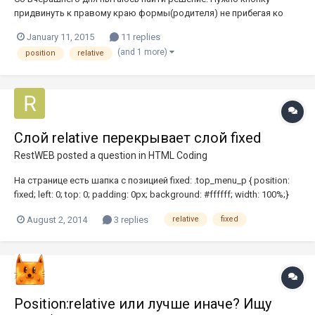
придвинуть к правому краю формы(родителя) не прибегая ко
float Это возможно? Вот мои эксперименты. для кнопки
January 11, 2015
11 replies
установлены такие спили (рамочку и т.д. упустил)
(and 1 more)
position
relative
input[type="submit"] { width: auto; position: absolute; right: 0px;} Для
формы form...
Слой relative перекрывает слой fixed
RestWEB
posted a question in
HTML Coding
На странице есть шапка с позицией fixed: .top_menu_p { position:
fixed; left: 0; top: 0; padding: 0px; background: #ffffff; width: 100%;}
Так же есть слайдер контента (jcarousel) с позицией relative:
August 2, 2014
3 replies
relative
fixed
.jcarousel ul { position: relative; width: 20000em; list-styl...
Position:relative или лучше иначе? Ищу