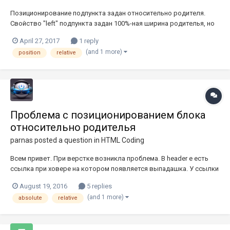
Позиционирование подпункта задан относительно родителя.
Свойство "left" подпункта задан 100%-ная ширина родителья, но
свойство меняется относительно главного окна браузера. Также
April 27, 2017
1 reply
ведет себя и свойство "top" . В чём ошибка? Вот ссылка
(and 1 more)
position
relative
https://jsfiddle.net/ttoliboff/kbb6rybz/
Проблема с позиционированием блока
относительно родителья
parnas
posted a question in
HTML Coding
Всем привет. При верстке возникла проблема. В header е есть
ссылка при ховере на котором появляется выпадашка. У ссылки
и выпадашки есть блок-родитель. Выпадашка отпозиционирован
August 19, 2016
5 replies
absolute ом относительно родителя. Внутри выпашдашки 3
(and 1 more)
absolute
relative
пункта. В каждом пункте-ссылке есть теги i и spam для FA иконки
и...