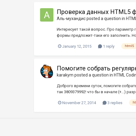
Проверка данных HTML5 ф
Аль-мухандис
posted a question in
HTML
Интересует такой вопрос. Про параметр re
формы предложит-таки его заполнить. Но
January 12, 2015
1 reply
html5
Помогите собрать регуля
karakym
posted a question in
HTML Codi
Доброго времени суток, помогите собрать 
так 3809379992! что бы в начале (+...) ра
November 27, 2014
3 replies
h