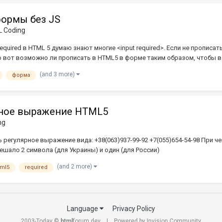
ормы без JS
 Coding
quired в HTML 5 думаю знают многие <input required>. Если не прописат
 вот возможно ли прописать в HTML5 в форме таким образом, чтобы в г
(and 3 more)
форма
рное выражение HTML5
ng
регулярное выражение вида: +38(063)937-99-92 +7(055)654-54-98 При чем: 
зрешало 2 символа (для Украины) и один (для России)
(and 2 more)
tml5
required
Language
Privacy Policy
2003-Today ©
html
forum.dev
Powered by Invision Community