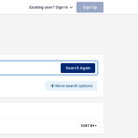
Sign Up
Existing user? Sign In
Search Again
More search options
SORT BY