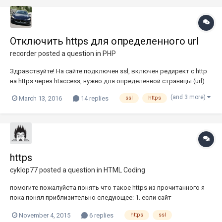
Отключить https для определенного url
recorder
posted a question in
PHP
Здравствуйте! На сайте подключен ssl, включен редирект с http
на https через htaccess, нужно для определенной страницы (url)
отключить https без последствий для всего сайта. Подскажите
(and 3 more)
March 13, 2016
14 replies
ssl
https
пожалуйста решение. htaccess: RewriteCond %{SERVER_PORT} 80
[OR]RewriteCond %{HTTPS} offRewriteRule ^ https://%...
https
cyklop77
posted a question in
HTML Coding
помогите пожалуйста понять что такое https из прочитанного я
пока понял приблизительно следующее: 1. если сайт
обменивается с посетителями ценной информацией(например
November 4, 2015
6 replies
https
ssl
сайт банка предоставляет сервис личного кабинета с