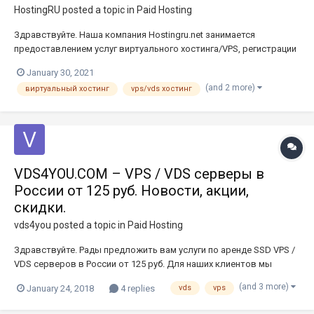
HostingRU
posted a topic in
Paid Hosting
Здравствуйте. Наша компания Hostingru.net занимается
предоставлением услуг виртуального хостинга/VPS, регистрации
доменов, продажи сертификатов SSL, а также аренды
January 30, 2021
выделенных серверов. Работаем с 2007 года. Дешевый хостинг -
(and 2 more)
виртуальный хостинг
vps/vds хостинг
Цены начинаются от 37 рублей в месяц - Безлимитный тр...
VDS4YOU.COM – VPS / VDS серверы в
России от 125 руб. Новости, акции,
скидки.
vds4you
posted a topic in
Paid Hosting
Здравствуйте. Рады предложить вам услуги по аренде SSD VPS /
VDS серверов в России от 125 руб. Для наших клиентов мы
предлагаем 2 типа тарифных планов аренды VPS / VDS серверов:
(and 3 more)
January 24, 2018
4 replies
vds
vps
Тарифные планы ONLY SSD, включающих себя размещение VPS
клиентов на серверах с SSD накопителями для разме...