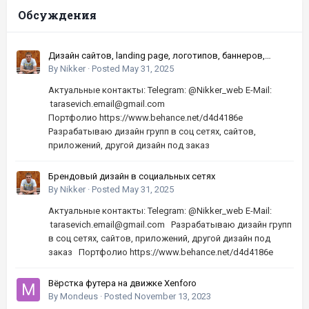
Обсуждения
Дизайн сайтов, landing page, логотипов, баннеров,
шапок | Высокое качество, по хорошей цене
By
Nikker
·
Posted
May 31, 2025
Актуальные контакты: Telegram: @Nikker_web E-Mail:
tarasevich.email@gmail.com
Портфолио https://www.behance.net/d4d4186e
Разрабатываю дизайн групп в соц сетях, сайтов,
приложений, другой дизайн под заказ
Брендовый дизайн в социальных сетях
By
Nikker
·
Posted
May 31, 2025
Актуальные контакты: Telegram: @Nikker_web E-Mail:
tarasevich.email@gmail.com Разрабатываю дизайн групп
в соц сетях, сайтов, приложений, другой дизайн под
заказ Портфолио https://www.behance.net/d4d4186e
Вёрстка футера на движке Xenforo
By
Mondeus
·
Posted
November 13, 2023