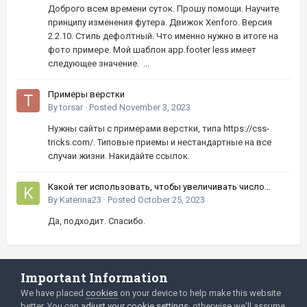
Доброго всем времени суток. Прошу помощи. Научите
принципу изменения футера. Движок Xenforo. Версия
2.2.10. Стиль дефолтный. Что именно нужно в итоге на
фото примере. Мой шаблон app.footer less имеет
следующее значение. ...
Примеры верстки
By
torsar
·
Posted
November 3, 2023
Нужны сайты с примерами верстки, типа https://css-
tricks.com/. Типовые приемы и нестандартные на все
случаи жизни. Накидайте ссылок.
Какой тег использовать, чтобы увеличивать число
кнопками вверх-вниз?
By
Katerina23
·
Posted
October 25, 2023
Да, подходит. Спасибо.
Important Information
Language
Privacy Policy
We have placed
cookies
on your device to help make this website
better. You can
adjust your cookie settings
, otherwise we'll assume