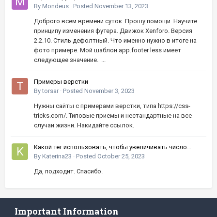
By
Mondeus
·
Posted
November 13, 2023
Доброго всем времени суток. Прошу помощи. Научите
принципу изменения футера. Движок Xenforo. Версия
2.2.10. Стиль дефолтный. Что именно нужно в итоге на
фото примере. Мой шаблон app.footer less имеет
следующее значение. ...
Примеры верстки
By
torsar
·
Posted
November 3, 2023
Нужны сайты с примерами верстки, типа https://css-
tricks.com/. Типовые приемы и нестандартные на все
случаи жизни. Накидайте ссылок.
Какой тег использовать, чтобы увеличивать число
кнопками вверх-вниз?
By
Katerina23
·
Posted
October 25, 2023
Да, подходит. Спасибо.
Important Information