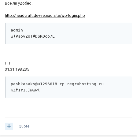
Всё ли удобно.
http://headcraft.dev-retead.site/wp-login.php
admin

w)PsovZoT#DSROco7L
FTP
31.31.198.235
pashkasaks@u1296618.cp.regruhosting.ru

KZf1r1.]@ww(
Quote