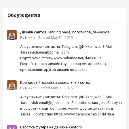
Обсуждения
Дизайн сайтов, landing page, логотипов, баннеров,
шапок | Высокое качество, по хорошей цене
By
Nikker
·
Posted
May 31, 2025
Актуальные контакты: Telegram: @Nikker_web E-Mail:
tarasevich.email@gmail.com
Портфолио https://www.behance.net/d4d4186e
Разрабатываю дизайн групп в соц сетях, сайтов,
приложений, другой дизайн под заказ
Брендовый дизайн в социальных сетях
By
Nikker
·
Posted
May 31, 2025
Актуальные контакты: Telegram: @Nikker_web E-Mail:
tarasevich.email@gmail.com Разрабатываю дизайн групп
в соц сетях, сайтов, приложений, другой дизайн под
заказ Портфолио https://www.behance.net/d4d4186e
Вёрстка футера на движке Xenforo