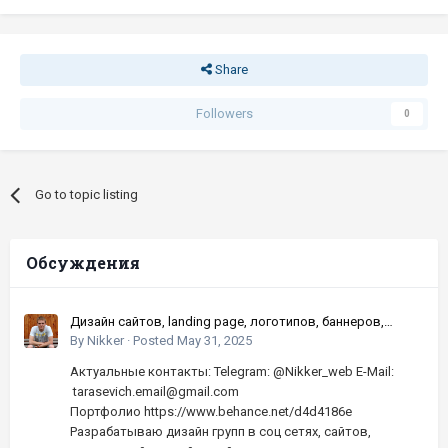
Share
Followers
0
Go to topic listing
Обсуждения
Дизайн сайтов, landing page, логотипов, баннеров,
шапок | Высокое качество, по хорошей цене
By
Nikker
·
Posted
May 31, 2025
Актуальные контакты: Telegram: @Nikker_web E-Mail:
tarasevich.email@gmail.com
Портфолио https://www.behance.net/d4d4186e
Разрабатываю дизайн групп в соц сетях, сайтов,