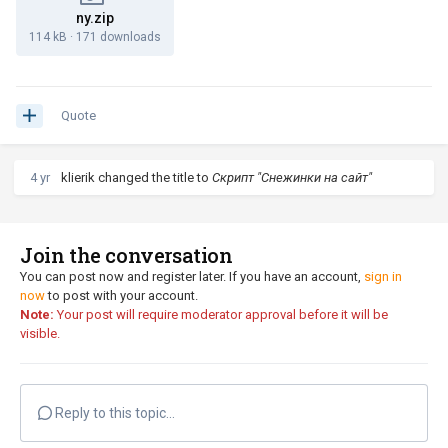
ny.zip
114 kB
·
171 downloads
Quote
4 yr
klierik
changed the title to
Скрипт "Снежинки на сайт"
Join the conversation
You can post now and register later. If you have an account,
sign in
now
to post with your account.
Note:
Your post will require moderator approval before it will be
visible.
Reply to this topic...