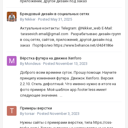
приложений, другой дизайн под заказ
Брендовый дизайн в социальных сетях
By
Nikker
·
Posted
May 31, 2025
Актуальные контакты: Telegram: @Nikker_web E-Mail:
tarasevich.email@gmail.com Разрабатываю дизайн групп
в соц сетях, сайтов, приложений, другой дизайн под
заказ Портфолио https://www.behance.net/d4d4186e
Вёрстка футера на движке Xenforo
By
Mondeus
·
Posted
November 13, 2023
Доброго всем времени суток. Прошу помощи. Научите
принципу изменения футера. Движок Xenforo. Версия
2.2.10. Стиль дефолтный. Что именно нужно в итоге на
фото примере. Мой шаблон app.footer less имеет
следующее значение. ...
Примеры верстки
By
torsar
·
Posted
November 3, 2023
Нужны сайты с примерами верстки, типа https://css-