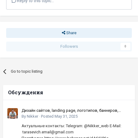
Reply to this topic...
Share
Followers
0
Go to topic listing
Обсуждения
Дизайн сайтов, landing page, логотипов, баннеров,
шапок | Высокое качество, по хорошей цене
By
Nikker
·
Posted
May 31, 2025
Актуальные контакты: Telegram: @Nikker_web E-Mail:
tarasevich.email@gmail.com