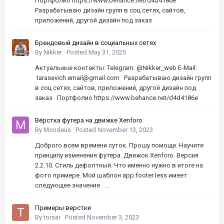
Портфолио https://www.behance.net/d4d4186e
Разрабатываю дизайн групп в соц сетях, сайтов,
приложений, другой дизайн под заказ
Брендовый дизайн в социальных сетях
By
Nikker
·
Posted
May 31, 2025
Актуальные контакты: Telegram: @Nikker_web E-Mail:
tarasevich.email@gmail.com Разрабатываю дизайн групп
в соц сетях, сайтов, приложений, другой дизайн под
заказ Портфолио https://www.behance.net/d4d4186e
Вёрстка футера на движке Xenforo
By
Mondeus
·
Posted
November 13, 2023
Доброго всем времени суток. Прошу помощи. Научите
принципу изменения футера. Движок Xenforo. Версия
2.2.10. Стиль дефолтный. Что именно нужно в итоге на
фото примере. Мой шаблон app.footer less имеет
следующее значение. ...
Примеры верстки
By
torsar
·
Posted
November 3, 2023