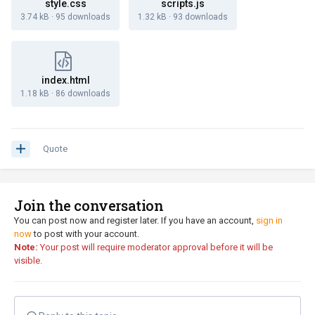
style.css
scripts.js
3.74 kB
·
95 downloads
1.32 kB
·
93 downloads
index.html
1.18 kB
·
86 downloads
Quote
Join the conversation
You can post now and register later. If you have an account,
sign in
now
to post with your account.
Note:
Your post will require moderator approval before it will be
visible.