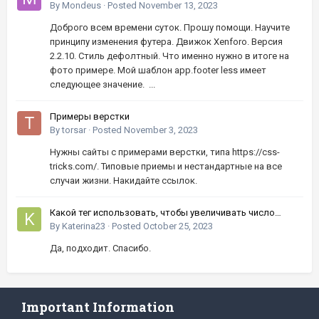
By
Mondeus
·
Posted
November 13, 2023
Доброго всем времени суток. Прошу помощи. Научите
принципу изменения футера. Движок Xenforo. Версия
2.2.10. Стиль дефолтный. Что именно нужно в итоге на
фото примере. Мой шаблон app.footer less имеет
следующее значение. ...
Примеры верстки
By
torsar
·
Posted
November 3, 2023
Нужны сайты с примерами верстки, типа https://css-
tricks.com/. Типовые приемы и нестандартные на все
случаи жизни. Накидайте ссылок.
Какой тег использовать, чтобы увеличивать число
кнопками вверх-вниз?
By
Katerina23
·
Posted
October 25, 2023
Да, подходит. Спасибо.
Important Information