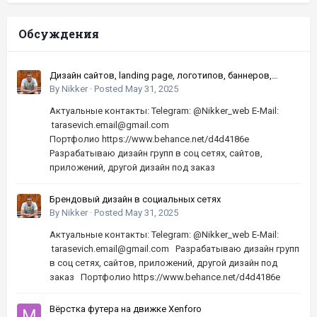
Обсуждения
Дизайн сайтов, landing page, логотипов, баннеров,
шапок | Высокое качество, по хорошей цене
By
Nikker
·
Posted
May 31, 2025
Актуальные контакты: Telegram: @Nikker_web E-Mail:
tarasevich.email@gmail.com
Портфолио https://www.behance.net/d4d4186e
Разрабатываю дизайн групп в соц сетях, сайтов,
приложений, другой дизайн под заказ
Брендовый дизайн в социальных сетях
By
Nikker
·
Posted
May 31, 2025
Актуальные контакты: Telegram: @Nikker_web E-Mail:
tarasevich.email@gmail.com Разрабатываю дизайн групп
в соц сетях, сайтов, приложений, другой дизайн под
заказ Портфолио https://www.behance.net/d4d4186e
Вёрстка футера на движке Xenforo