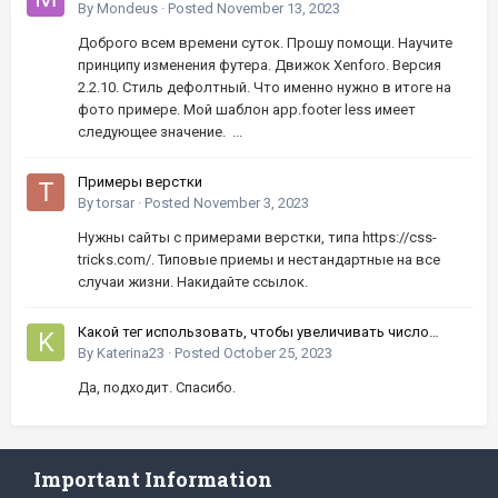
By
Mondeus
·
Posted
November 13, 2023
Доброго всем времени суток. Прошу помощи. Научите
принципу изменения футера. Движок Xenforo. Версия
2.2.10. Стиль дефолтный. Что именно нужно в итоге на
фото примере. Мой шаблон app.footer less имеет
следующее значение. ...
Примеры верстки
By
torsar
·
Posted
November 3, 2023
Нужны сайты с примерами верстки, типа https://css-
tricks.com/. Типовые приемы и нестандартные на все
случаи жизни. Накидайте ссылок.
Какой тег использовать, чтобы увеличивать число
кнопками вверх-вниз?
By
Katerina23
·
Posted
October 25, 2023
Да, подходит. Спасибо.
Important Information