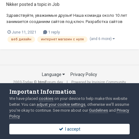
Nikker
posted a topic in
Job
Здравствуйте, уважаемые друзья! Наша команда около 10 лет
занимается созданием сайтов под ключ. Разработка сайтов
основана на тщательном проектировании, отличном дизайне,
June 11, 2021
1 reply
оптимизированном контенте и индивидуальном подходе к
(and 6 more)
веб дизайн
интернет магазин с нуля
каждой тематике. Почему мы: · Разрабатываем сильный и ф...
Language
Privacy Policy
2003-Today ©
html
forum.dev
Powered by Invision Community
Important Information
We have placed
cookies
on your device to help make this website
better. You can
adjust your cookie settings
, otherwise we'll assume
you're okay to continue. See more about our
Guidelines
and
Privacy
Policy
I accept