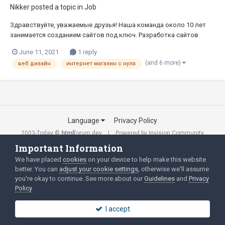
Nikker
posted a topic in
Job
Здравствуйте, уважаемые друзья! Наша команда около 10 лет
занимается созданием сайтов под ключ. Разработка сайтов
основана на тщательном проектировании, отличном дизайне,
June 11, 2021
1 reply
оптимизированном контенте и индивидуальном подходе к
(and 6 more)
веб дизайн
интернет магазин с нуля
каждой тематике. Почему мы: · Разрабатываем сильный и ф...
Language
Privacy Policy
2003-Today ©
html
forum.dev
Powered by Invision Community
Important Information
We have placed
cookies
on your device to help make this website
better. You can
adjust your cookie settings
, otherwise we'll assume
you're okay to continue. See more about our
Guidelines
and
Privacy
Policy
I accept