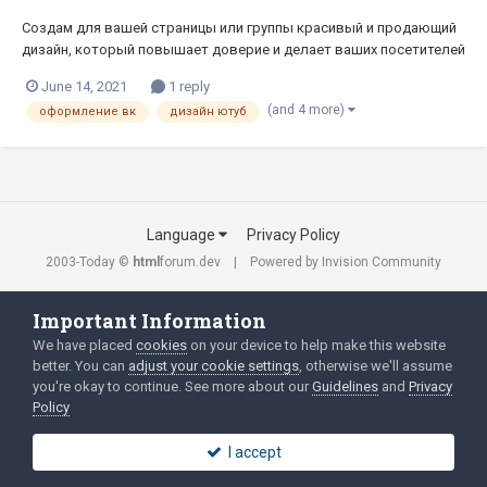
Создам для вашей страницы или группы красивый и продающий
дизайн, который повышает доверие и делает ваших посетителей
более лояльными к подписке на вашу страницу. Напишите мне и
June 14, 2021
1 reply
вы получите уникальный, брендовый дизайн для группы или
(and 4 more)
оформление вк
дизайн ютуб
личной станицы в всех социальных сетях: Дизайн Инстаграм...
Language
Privacy Policy
2003-Today ©
html
forum.dev
Powered by Invision Community
Important Information
We have placed
cookies
on your device to help make this website
better. You can
adjust your cookie settings
, otherwise we'll assume
you're okay to continue. See more about our
Guidelines
and
Privacy
Policy
I accept