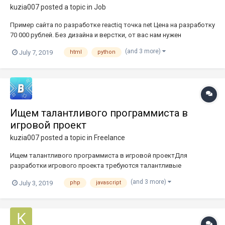
kuzia007
posted a topic in
Job
Пример сайта по разработке reactiq точка net Цена на разработку
70 000 рублей. Без дизайна и верстки, от вас нам нужен
функционал на фреймворке Lavarel Нужно постараться
(and 3 more)
July 7, 2019
html
python
уложиться в 20 дней по срокам. Работа по Сделке без риска. B и
больше ни как. Основные моменты работы сайта: авторизация
сайта чер...
Ищем талантливого программиста в
игровой проект
kuzia007
posted a topic in
Freelance
Ищем талантливого программиста в игровой проектДля
разработки игрового проекта требуются талантливые
программисты.Отличное знание: PHP, JavaScript,
(and 3 more)
July 3, 2019
php
javascript
PythonПреимуществом будет если когда-то работали с
платформой steam и с голосовым мессенджером
Discord.Вкратце о проекте: Будет разрабатываться площадка...