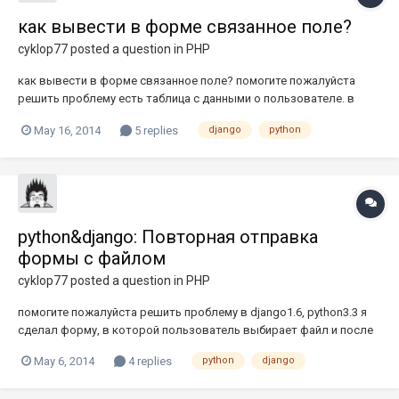
как вывести в форме связанное поле?
cyklop77
posted a question in
PHP
как вывести в форме связанное поле? помогите пожалуйста
решить проблему есть таблица с данными о пользователе. в
таблице есть связанное поле 'gender'. нужно вывести форму с
May 16, 2014
5 replies
django
python
выпадающим списком для выбора пола models.py:class
Gender(models.Model): gender = models.CharField( max_length=10,
blank=F...
python&django: Повторная отправка
формы с файлом
cyklop77
posted a question in
PHP
помогите пожалуйста решить проблему в django1.6, python3.3 я
сделал форму, в которой пользователь выбирает файл и после
отправки выбранный файл(его адрес) загружается в БД. всё
May 6, 2014
4 replies
python
django
работает, но при повторной загрузке формы(если пользователь
не трогал в форме поле файла) и отправке формы в адрес