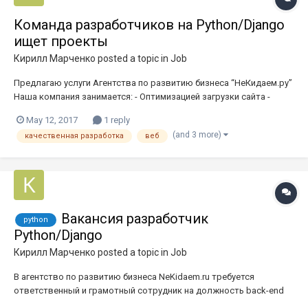
Команда разработчиков на Python/Django
ищет проекты
Кирилл Марченко
posted a topic in
Job
Предлагаю услуги Агентства по развитию бизнеса “НеКидаем.ру”
Наша компания занимается: - Оптимизацией загрузки сайта -
Созданием Landing Page (посадочной страницы) - Аудитом
May 12, 2017
1 reply
маркетинговой кампании - Юзабилити аудит сайта - Переводом
(and 3 more)
качественная разработка
веб
сайта к адаптивному виду - Переводом сайтов на HTT...
Вакансия разработчик
python
Python/Django
Кирилл Марченко
posted a topic in
Job
В агентство по развитию бизнеса NeKidaem.ru требуется
ответственный и грамотный сотрудник на должность back-end
разработчика Python / Django. Мы гарантируем крутой воркфлоу,