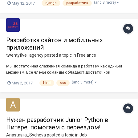
(and 3 more)
May 12, 2017
django
разработчик
помощь в освоении нового и интересные задачи. Ты будешь
принимать непосредственное участие в разработке проек...
Разработка сайтов и мобильных
приложений
twentyfive_agency
posted a topic in
Freelance
Мы достаточная слаженная команда и работаем как единый
механизм. Все члены команды обладают достаточной
компетенцией, чтобы выполнять работы разного уровня
(and 8 more)
May 2, 2017
html
css
сложности. Сейчас у нас в команде: 4 Технолога/Верстальщика
(html5, css3, javascript, reat, angular) 2 Проектировщика/Диза...
Нужен разработчик Junior Python в
Питере, помогаем с переездом!
Anastasiia_Sycheva
posted a topic in
Job