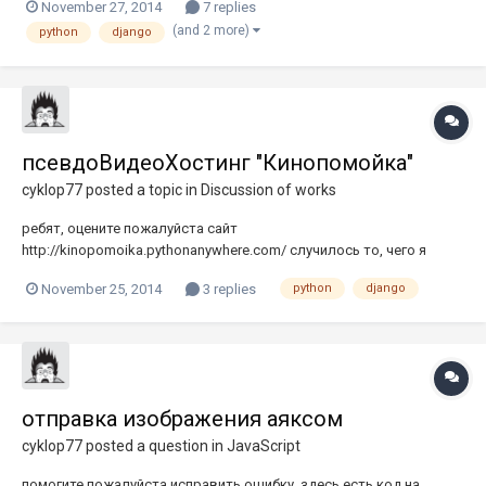
November 27, 2014
7 replies
же умею верстать(html+css+js) и работать с популярными cms:
(and 2 more)
python
django
wordpress, drupal, modx, simpla, примеры работ здесь: http:...
псевдоВидеоХостинг "Кинопомойка"
cyklop77
posted a topic in
Discussion of works
ребят, оцените пожалуйста сайт
http://kinopomoika.pythonanywhere.com/ случилось то, чего я
опасался приступая к работе. долго грузится. хотя информации
November 25, 2014
3 replies
python
django
выводится не так много. где можно оптимизировать подскажите
ну и вообще критика любая принимается
отправка изображения аяксом
cyklop77
posted a question in
JavaScript
помогите пожалуйста исправить ошибку. здесь есть код на