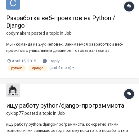
Разработка веб-проектов на Python /
Django
codymakers
posted a topic in
Job
Мы - команда из 2-ух человек. Занимаемся разработкой веб-
проектов с уникальным дизайном, готовы взяться за
предложения различной сложности, а главное делаем свою
April 15, 2015
1 reply
работу с любовью и выполняем все точно в сроки. У каждого из
(and 4 more)
python
django
Нас есть свои задачи: Front-end разработчик - Занимается
разработкой дизайн...
ищу работу python/django-программиста
cyklop77
posted a topic in
Job
ищу работу python/django-программиста. конкретно этими
технологиями занимаюсь год поэтому пока готов поработать в
качестве стажёра за символическую оплату. примеры работ: так