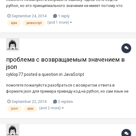
python, но это принципиального значения не имеет потому что
ошибка в js использую jQuery Form Plugin form: <form
September 24, 2014
1 reply
class="avatar_form" id="avatarForm"
(and 1 more)
ajax
javascript
action="http://localhost:8000/change_avatar/" method="POST"
enctype="multipart/form-data...
проблема с возвращаемым значением в
json
cyklop77
posted a question in
JavaScript
помогите пожалуйста разобраться с возвратом ответа в
формате json для примера приведу код на python, но сам язык не
принципиально важен. проблема в том, что ajax-запрос
September 22, 2014
2 replies
возвращает значение undefined я делаю аякс-запрос:
(and 2 more)
json
ajax
$("#login_submit").click(function(event){ $.ajax({ url: "/check/", typ...