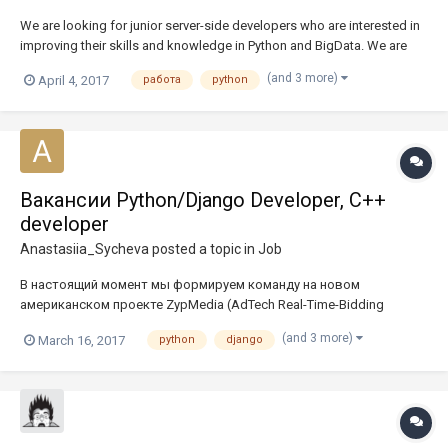
We are looking for junior server-side developers who are interested in
improving their skills and knowledge in Python and BigData. We are
working with OrigamiLogic a successful and growing Silicon Valley
(and 3 more)
April 4, 2017
работа
python
company that aggregates marketing campaigns data from multiple
sources to present advertisers wi...
Вакансии Python/Django Developer, C++
developer
Anastasiia_Sycheva
posted a topic in
Job
В настоящий момент мы формируем команду на новом
американском проекте ZypMedia (AdTech Real-Time-Bidding
Platform). http://www.zypmedia.com/#k_row-the-team ZypMedia –
(and 3 more)
March 16, 2017
python
django
хорошо финансируемая компания с тысячами клиентов и
партнеров по всему миру. Мы заинтересованы в технических
специалис...