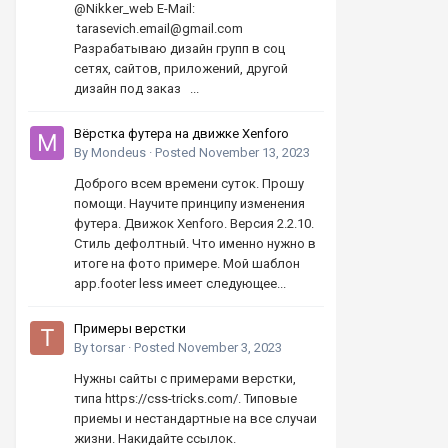
@Nikker_web E-Mail:
tarasevich.email@gmail.com
Разрабатываю дизайн групп в соц
сетях, сайтов, приложений, другой
дизайн под заказ ...
Вёрстка футера на движке Xenforo
By
Mondeus
·
Posted
November 13, 2023
Доброго всем времени суток. Прошу
помощи. Научите принципу изменения
футера. Движок Xenforo. Версия 2.2.10.
Стиль дефолтный. Что именно нужно в
итоге на фото примере. Мой шаблон
app.footer less имеет следующее...
Примеры верстки
By
torsar
·
Posted
November 3, 2023
Нужны сайты с примерами верстки,
типа https://css-tricks.com/. Типовые
приемы и нестандартные на все случаи
жизни. Накидайте ссылок.