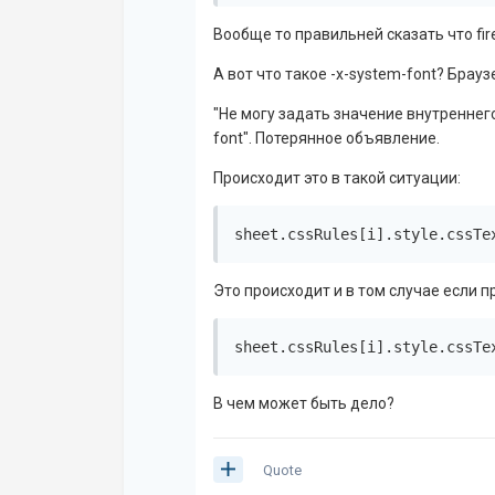
Вообще то правильней сказать что fir
А вот что такое -x-system-font? Брау
"Не могу задать значение внутреннег
font". Потерянное объявление.
Происходит это в такой ситуации:
sheet.cssRules[i].style.cssTe
Это происходит и в том случае если п
sheet.cssRules[i].style.cssTe
В чем может быть дело?
Quote