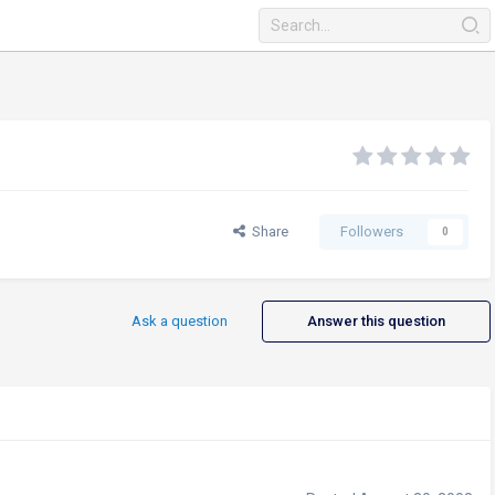
Share
Followers
0
Ask a question
Answer this question