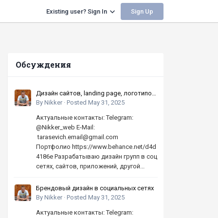
Sign Up
Existing user? Sign In
Обсуждения
Дизайн сайтов, landing page, логотипов,
баннеров, шапок | Высокое качество,
By
Nikker
·
Posted
May 31, 2025
по хорошей цене
Актуальные контакты: Telegram:
@Nikker_web E-Mail:
tarasevich.email@gmail.com
Портфолио https://www.behance.net/d4d
4186e Разрабатываю дизайн групп в соц
сетях, сайтов, приложений, другой...
Брендовый дизайн в социальных сетях
By
Nikker
·
Posted
May 31, 2025
Актуальные контакты: Telegram: