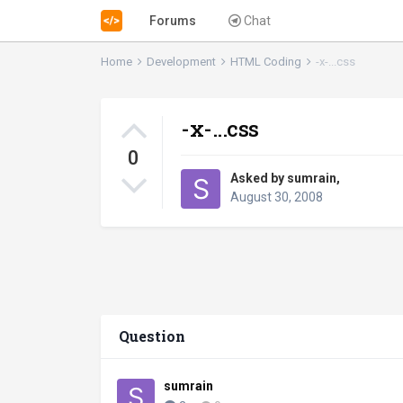
Forums
Chat
Home
Development
HTML Coding
-x-...css
-x-...css
0
Asked by
sumrain
,
August 30, 2008
Question
sumrain