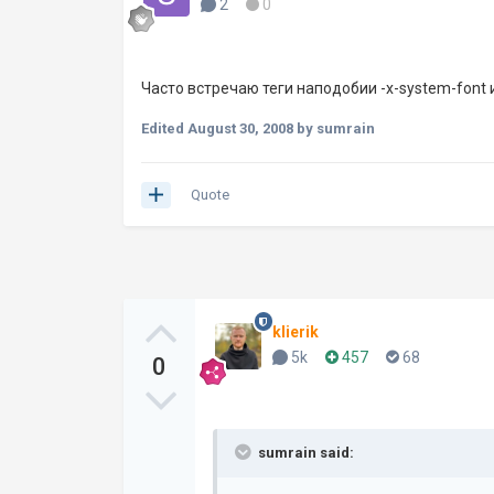
2
0
Часто встречаю теги наподобии -x-system-font и
Edited
August 30, 2008
by sumrain
Quote
klierik
5k
457
68
0
sumrain said: