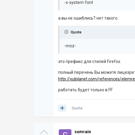
-x-system-font
а вы не ошиблись? нет такого.
Quote
-moz-
это префикс для стилей Firefox.
полный перечень Вы можете лицезрет
http://xulplanet.com/references/elemref
работать будет только в FF
Quote
sumrain