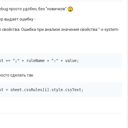
ebug просто удобен, без "новичков"
зер выдает ошибку -
о свойства. Ошибка при анализе значения свойства "-x-system-
xt += ";" + ruleName + ":" + value;
росто сделать так:
xt = sheet.cssRules[i].style.cssText;