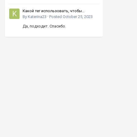
Какой тег использовать, чтобы
увеличивать число кнопками вверх-
By
Katerina23
·
Posted
October 25, 2023
вниз?
Да, подходит. Спасибо.