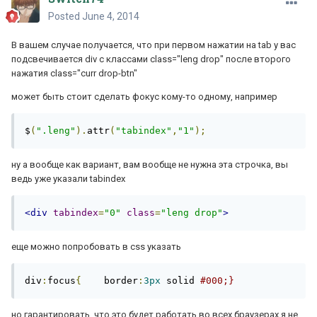
Posted
June 4, 2014
В вашем случае получается, что при первом нажатии на tab у вас
подсвечивается div с классами class="leng drop" после второго
нажатия class="curr drop-btn"
может быть стоит сделать фокус кому-то одному, например
$
(
".leng"
).
attr
(
"tabindex"
,
"1"
);
ну а вообще как вариант, вам вообще не нужна эта строчка, вы
ведь уже указали tabindex
<div
tabindex
=
"0"
class
=
"leng drop"
>
еще можно попробовать в css указать
div
:
focus
{
    border
:
3px
 solid 
#000;}
но гарантировать, что это будет работать во всех браузерах я не