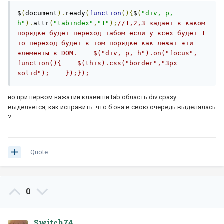
$
(
document
).
ready
(
function
(){
$
(
"div, p, 
h"
).
attr
(
"tabindex"
,
"1"
);
//1,2,3 задает в каком 
порядке будет переход табом если у всех будет 1 
то переход будет в том порядке как лежат эти 
элементы в DOM.    $("div, p, h").on("focus", 
function(){    $(this).css("border","3px 
solid");    });});
но при первом нажатии клавиши tab область div сразу
выделяется, как исправить. что б она в свою очередь выделялась
?
Quote
0
Switch74