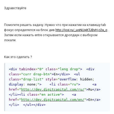
Здравствуйте
Помогите решить задачу. Нужно что при нажатии на клавишу tab
фокус определялся на блок див
http://joxi.ru/_uqNUxjKTJBvH-c2a_o
.
Затем если нажать entre открывается дропдаун с выбором
локали.
Как это сделать ?
<div
tabindex
=
"0"
class
=
"leng drop"
>
<div
class
=
"curr drop-btn"
>
En
</div>
<ul
class
=
"drop-list"
style
=
"
overflow
:
 hidden
;
display
:
 none
;
"
>
<li
class
=
"ru"
>
<a
href
=
"
http://dev.digitcapital.com/ru/
"
>
Ru
</a>
</li><li
class
=
"en active"
>
<a
href
=
"
http://dev.digitcapital.com/en/
"
>
En
</a>
</li>
</ul></div>