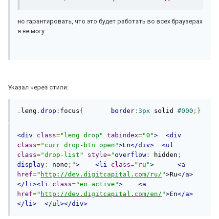
но гарантировать, что это будет работать во всех браузерах
я не могу
Указал через стили:
.
leng
.
drop
:
focus
{
border
:
3px
 solid 
#000
;}
<div
class
=
"leng drop"
tabindex
=
"0"
>
<div
class
=
"curr drop-btn open"
>
En
</div>
<ul
class
=
"drop-list"
style
=
"
overflow
:
 hidden
;
display
:
 none
;
"
>
<li
class
=
"ru"
>
<a
href
=
"
http://dev.digitcapital.com/ru/
"
>
Ru
</a>
</li><li
class
=
"en active"
>
<a
href
=
"
http://dev.digitcapital.com/en/
"
>
En
</a>
</li>
</ul></div>