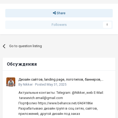
Share
Followers
0
Go to question listing
Обсуждения
Дизайн сайтов, landing page, логотипов, баннеров,
шапок | Высокое качество, по хорошей цене
By
Nikker
·
Posted
May 31, 2025
Актуальные контакты: Telegram: @Nikker_web E-Mail:
tarasevich.email@gmail.com
Портфолио https://www.behance.net/d4d4186e
Разрабатываю дизайн групп в соц сетях, сайтов,
приложений, другой дизайн под заказ