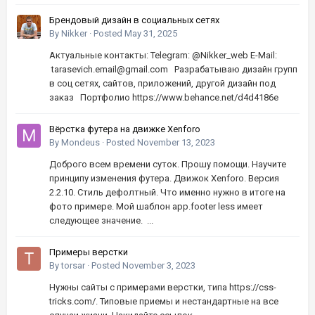
Брендовый дизайн в социальных сетях
By
Nikker
·
Posted
May 31, 2025
Актуальные контакты: Telegram: @Nikker_web E-Mail:
tarasevich.email@gmail.com Разрабатываю дизайн групп
в соц сетях, сайтов, приложений, другой дизайн под
заказ Портфолио https://www.behance.net/d4d4186e
Вёрстка футера на движке Xenforo
By
Mondeus
·
Posted
November 13, 2023
Доброго всем времени суток. Прошу помощи. Научите
принципу изменения футера. Движок Xenforo. Версия
2.2.10. Стиль дефолтный. Что именно нужно в итоге на
фото примере. Мой шаблон app.footer less имеет
следующее значение. ...
Примеры верстки
By
torsar
·
Posted
November 3, 2023
Нужны сайты с примерами верстки, типа https://css-
tricks.com/. Типовые приемы и нестандартные на все