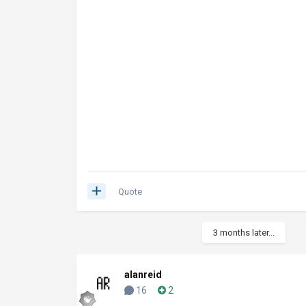
Quote
3 months later...
alanreid
16
2