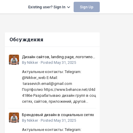
Sign Up
Existing user? Sign In
Обсуждения
Дизайн сайтов, landing page, логотипов,
баннеров, шапок | Высокое качество,
By
Nikker
·
Posted
May 31, 2025
по хорошей цене
Актуальные контакты: Telegram:
@Nikker_web E-Mail:
tarasevich.email@gmail.com
Портфолио https://www.behance.net/d4d
4186e Разрабатываю дизайн групп в соц
сетях, сайтов, приложений, другой...
Брендовый дизайн в социальных сетях
By
Nikker
·
Posted
May 31, 2025
Актуальные контакты: Telegram: