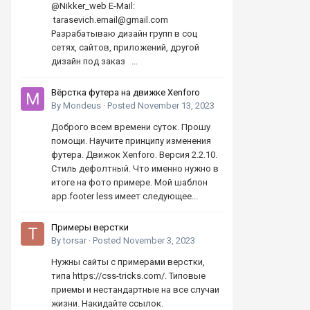
@Nikker_web E-Mail:
tarasevich.email@gmail.com
Разрабатываю дизайн групп в соц
сетях, сайтов, приложений, другой
дизайн под заказ ...
Вёрстка футера на движке Xenforo
By
Mondeus
·
Posted
November 13, 2023
Доброго всем времени суток. Прошу
помощи. Научите принципу изменения
футера. Движок Xenforo. Версия 2.2.10.
Стиль дефолтный. Что именно нужно в
итоге на фото примере. Мой шаблон
app.footer less имеет следующее...
Примеры верстки
By
torsar
·
Posted
November 3, 2023
Нужны сайты с примерами верстки,
типа https://css-tricks.com/. Типовые
приемы и нестандартные на все случаи
жизни. Накидайте ссылок.