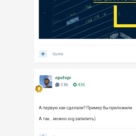
Quote
npofopr
3.8k
436
А первую как сделали? Пример бы приложили.
А так... можно svg запилить)