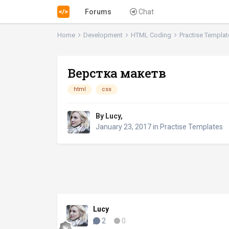
Forums
Chat
Home
Development
HTML Coding
Practise Templa
Верстка макетв
html
css
By
Lucy
,
January 23, 2017
in
Practise Templates
Lucy
2
0