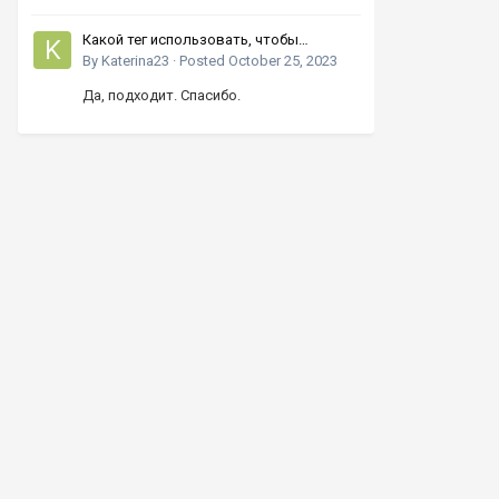
Какой тег использовать, чтобы
увеличивать число кнопками вверх-
By
Katerina23
·
Posted
October 25, 2023
вниз?
Да, подходит. Спасибо.