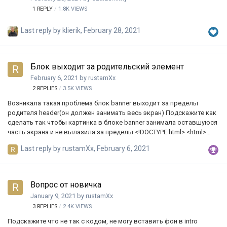
fixed; …
1
REPLY
1.8K
VIEWS
Last reply by
klierik
,
February 28, 2021
Блок выходит за родительский элемент
February 6, 2021
by
rustamXx
2
REPLIES
3.5K
VIEWS
Возникала такая проблема блок banner выходит за пределы
родителя header(он должен занимать весь экран) Подскажите как
сделать так чтобы картинка в блоке banner занимала оставшуюся
часть экрана и не вылазила за пределы <!DOCTYPE html> <html>
<head> <meta charset="utf-8" /> <link rel="stylesheet"
Last reply by
rustamXx
,
February 6, 2021
href="asecs/css/style.css"> <title>Five Stars Room</title> <link
rel="preconnect" href="https://fonts.gstatic.com"> </head> <body>
<header> <div class="container"> <div class="top-bar"> <h1>Logo</h1>
</div>…
Вопрос от новичка
January 9, 2021
by
rustamXx
3
REPLIES
2.4K
VIEWS
Подскажите что не так с кодом, не могу вставить фон в intro