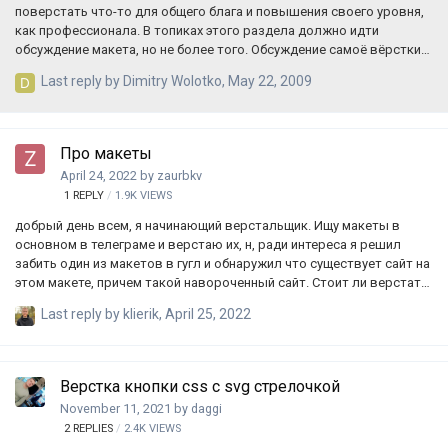
поверстать что-то для общего блага и повышения своего уровня,
как профессионала. В топиках этого раздела должно идти
обсуждение макета, но не более того. Обсуждение самоё вёрстки
идёт в соответствующем разделе форума. Если у вас есть что
Last reply by
Dimitry Wolotko
,
May 22, 2009
выложить, напишите мне ПМ.
Про макеты
April 24, 2022
by
zaurbkv
1
REPLY
1.9K
VIEWS
добрый день всем, я начинающий верстальщик. Ищу макеты в
основном в телеграме и верстаю их, н, ради интереса я решил
забить один из макетов в гугл и обнаружил что существует сайт на
этом макете, причем такой навороченный сайт. Стоит ли верстать
такие макеты для портфолио ?
Last reply by
klierik
,
April 25, 2022
Верстка кнопки css с svg стрелочкой
November 11, 2021
by
daggi
2
REPLIES
2.4K
VIEWS