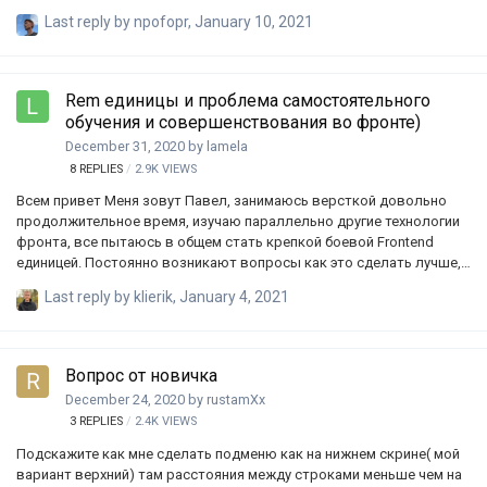
Last reply by
npofopr
,
January 10, 2021
Rem единицы и проблема самостоятельного
обучения и совершенствования во фронте)
December 31, 2020
by
lamela
8
REPLIES
2.9K
VIEWS
Всем привет Меня зовут Павел, занимаюсь версткой довольно
продолжительное время, изучаю параллельно другие технологии
фронта, все пытаюсь в общем стать крепкой боевой Frontend
единицей. Постоянно возникают вопросы как это сделать лучше,
перфекционист внутри просит с каждым проектом сделать это
Last reply by
klierik
,
January 4, 2021
лучше, но постоянно какой-то определенный подход заключает в
себе свои за и против. Возможно мне нужен ментор? Если да, где
можно найти хорошего? Возможно есть какие менторы с
почасовой оплатой, которые подскажут и направят на путь
Вопрос от новичка
истинный. В этом топике хотел бы задать такой вопрос. Мне очень
December 24, 2020
by
rustamXx
нравится способ задания единиц в rem'ах (62.5% у html, что удобно
3
REPLIES
2.4K
VIEWS
высчитывать …
Подскажите как мне сделать подменю как на нижнем скрине( мой
вариант верхний) там расстояния между строками меньше чем на