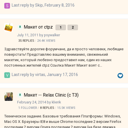
Last reply by
Skip
,
February 8, 2016
Макет от ctpz
1
2
July 11, 2011
by
psywalker
35
REPLIES
24.4K
VIEWS
Здравствуйте дорогие форумчане, да и просто человеки, любящие
поверстать! Представляю вашему вниманию, свеженький
макетик, который любезно предоставил нам, один из наших
постоянных жителей ctpz Ссылка Макет Макет взят с
http://www.free-psd....e-psd-templates Задание 1. Резина по ширине.
Last reply by
virtas
,
January 17, 2016
Сайт должен тянуться на всю ширину экрана, при любых
разрешениях, и должен быть отступ по бокам. 2. Резина по высоте,
т.е. фон так же должен тянутся вниз при заполнении контента.
Причём если контента нет, то фон должен растягиваться от верха
Макет -- Relax Clinic (с ТЗ)
до низа всё равно. 3. По бокам тень, не забудьте про неё. 4. Шапка.
February 24, 2014
by
klierik
Так же тянется, вкладки у верхнего меню должны всегда
1 FOLLOWER
8
REPLIES
15.5K
VIEWS
находится так же, как на м…
Техническое задание. Базовые требования Платформы: Windows,
Mac OS X. Браузеры IE8 и выше Chrome последние 2 версии Firefox
последнии 2 версии Opera последнии 2 версии (на базе движка