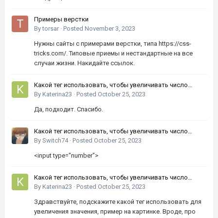
Примеры верстки
By
torsar
·
Posted
November 3, 2023
Нужны сайты с примерами верстки, типа https://css-
tricks.com/. Типовые приемы и нестандартные на все
случаи жизни. Накидайте ссылок.
Какой тег использовать, чтобы увеличивать число
кнопками вверх-вниз?
By
Katerina23
·
Posted
October 25, 2023
Да, подходит. Спасибо.
Какой тег использовать, чтобы увеличивать число
кнопками вверх-вниз?
By
Switch74
·
Posted
October 25, 2023
<input type="number">
Какой тег использовать, чтобы увеличивать число
кнопками вверх-вниз?
By
Katerina23
·
Posted
October 25, 2023
Здравствуйте, подскажите какой тег использовать для
увеличения значения, пример на картинке. Вроде, про