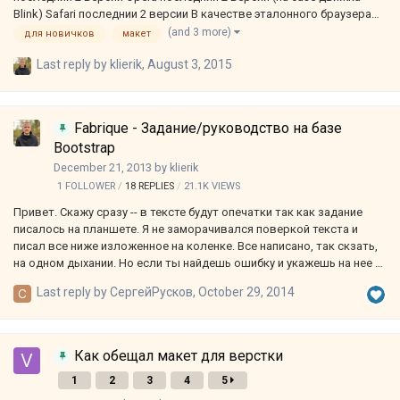
Blink) Safari последнии 2 версии В качестве эталонного браузера
использовать Chrome или Firefox. Это значит что в одном из них
(and 3 more)
для новичков
макет
вёрстка должна как можно точнее соотвествовать макету, в
Last reply by
klierik
,
August 3, 2015
остальных не должно быть визуальных отличий. Соответствие
макету Вёрстка должна 1:1 соответстввовать дизайну, но
допускаются незначительные различия. Данные различия, как
правило, возникают из-за шрифтов или при использовании
Fabrique - Задание/руководство на базе
технологии адаптивной разметки. В …
Bootstrap
December 21, 2013
by
klierik
1 FOLLOWER
18
REPLIES
21.1K
VIEWS
Привет. Скажу сразу -- в тексте будут опечатки так как задание
писалось на планшете. Я не заморачивался поверкой текста и
писал все ниже изложенное на коленке. Все написано, так скзать,
на одном дыхании. Но если ты найдешь ошибку и укажешь на нее я
с внесу правки. Для чего это я написал это задание? Большинство
Last reply by
СергейРусков
,
October 29, 2014
заданий тут представленных направлены на самых что ни есть
новичков. Ну или тех разработчиков которые познали хотя бы азы
в верстке. В итоге сверстав пару макетов новоиспеченный
верстальщик идет или на фриланс или в мелкую компанию и
Как обещал макет для верстки
верстает такие же по уровню сложности сайты. Как правило это
1
2
3
4
5
хомяки, не большие промо сайты, ну или в крайнем случае что-то
похоже…