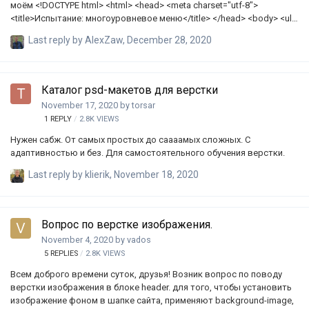
моём <!DOCTYPE html> <html> <head> <meta charset="utf-8">
<title>Испытание: многоуровневое меню</title> </head> <body> <ul
class="main-menu"> <li class="active"> <a href="/courses">Курсы</a>
Last reply by
AlexZaw
,
December 28, 2020
<ul> <li><a href="/courses/4">Знакомство</a></li> <li><a
href="/courses/42">Селекторы</a></li&…
Каталог psd-макетов для верстки
November 17, 2020
by
torsar
1
REPLY
2.8K
VIEWS
Нужен сабж. От самых простых до саааамых сложных. С
адаптивностью и без. Для самостоятельного обучения верстки.
Last reply by
klierik
,
November 18, 2020
Вопрос по верстке изображения.
November 4, 2020
by
vados
5
REPLIES
2.8K
VIEWS
Всем доброго времени суток, друзья! Возник вопрос по поводу
верстки изображения в блоке header. для того, чтобы установить
изображение фоном в шапке сайта, применяют background-image,