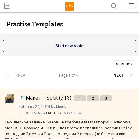
Practise Templates
Start new topic
SORT BY
PREV
Page 1 of 4
NEXT
Макет -- Splat (с ТЗ)
1
2
3
February 24, 2014
by
klierik
1 FOLLOWER
71
REPLIES
50.4K
VIEWS
Техническое задание. Базовые требования Платформы: Windows,
Mac OS X. Браузеры IE8 и выше Chrome последние 2 версии Firefox
последнии 2 версии Opera последнии 2 версии (на базе движка