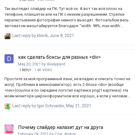
Так выглядит слайдер на ПК. Тут всё ок. А вот так всё плохо на
телефоне, планшетах или на ПК с низким разрешением. Стрелки
перелистывания фотографии немного выходят. Фотоальбом весь
автоматом масштабируется благодаря: "width: 98%; max-width:
700px;", кроме стрелок. Стрелки почему то не хотят, по этому я
Last reply by
klierik
,
June 8, 2021
сделал им ограничитель "max-height: 78%". Подскажите как
пофиксить этот нюанс. Простите, если не корректно объяснил, я
тот ещё Сусанин.
как сделать боксы для разных <div>
May 20, 2021
by
dewqqland
1
REPLY
1.8K
VIEWS
Простите за мой программный язык, не владею и описать точно не
могу(. Проблема в меню(навигатор). есть 2 блока <div> (вообще
<nav>)ссылок и по середине логотип картинка png(1 картинка). На
моём мониторе широкоформатном всё хорошо, а если у человека
fhd и меньше разрешение, то у человека будешь в логотипе
Last reply by
Igor Schnaider
,
May 31, 2021
ссылки(4 картинка, логотип убрал, ссылки в ссылках). Лого и
ссылки в коллизии. Помогите пожалуйста! Должно получиться,
что при сужении сайта всё будет на своём месте, а не съезжаться.
На счёт телефонов, планшетов там бургер меню. body { margin: 0;
Почему слайдер налазит дуг на друга
line-height: 1.0; } .bar { } .bar span { /* bar menu */ top: 4px; position:
February 28, 2021
by
Czar_dmitriy