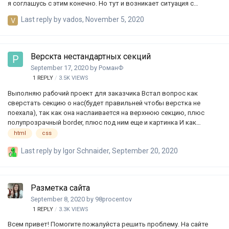
я соглашусь с этим конечно. Но тут и возникает ситуация с
адаптивностью изображения. Мне нужно, чтобы картинка
Last reply by
vados
,
November 5, 2020
сжималась, а не обрезалась по краям. Да, при обрезании
изображение тоже получается адаптивным, но нужно полностью
все изображение в ширину при адаптиве. Есть такое изображение:
Таким же оно должно быть и в мобильной версии: С этим
Верскта нестандартных секций
прекрасно справляется тег img: img { width: 100%; height: 100%;
September 17, 2020
by
РоманФ
object-fit: cover; object-position: top; } Но чере…
1
REPLY
3.5K
VIEWS
Выполняю рабочий проект для заказчика Встал вопрос как
сверстать секцию о нас(будет правильней чтобы верстка не
поехала), так как она наслаивается на верхнюю секцию, плюс
полупрозрачный border, плюс под ним еще и картинка И как
совместить картинки с задними блоками на секции Продукция И
html
css
еще такой момент, сталкивались ли вы с тем что картинки-
Last reply by
Igor Schnaider
,
September 20, 2020
исходники разного размера в исходниках, допустим в секции
продукция картинка листовок сплющена, если сталкивались
может быть подскажите как решать такие моменты. Буду рад
конструктивным советам, спасибо Прикладываю макет
Разметка сайта
https://www.figma.com/file/NpCXMgs0oIjLYfuiqzPTJ4/Типография?
September 8, 2020
by
98procentov
node-id=11%3A2
1
REPLY
3.3K
VIEWS
Всем привет! Помогите пожалуйста решить проблему. На сайте