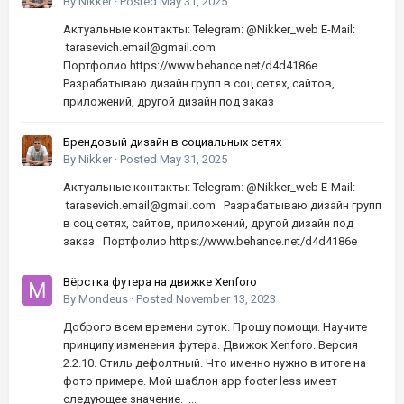
шапок | Высокое качество, по хорошей цене
By
Nikker
·
Posted
May 31, 2025
Актуальные контакты: Telegram: @Nikker_web E-Mail:
tarasevich.email@gmail.com
Портфолио https://www.behance.net/d4d4186e
Разрабатываю дизайн групп в соц сетях, сайтов,
приложений, другой дизайн под заказ
Брендовый дизайн в социальных сетях
By
Nikker
·
Posted
May 31, 2025
Актуальные контакты: Telegram: @Nikker_web E-Mail:
tarasevich.email@gmail.com Разрабатываю дизайн групп
в соц сетях, сайтов, приложений, другой дизайн под
заказ Портфолио https://www.behance.net/d4d4186e
Вёрстка футера на движке Xenforo
By
Mondeus
·
Posted
November 13, 2023
Доброго всем времени суток. Прошу помощи. Научите
принципу изменения футера. Движок Xenforo. Версия
2.2.10. Стиль дефолтный. Что именно нужно в итоге на
фото примере. Мой шаблон app.footer less имеет
следующее значение. ...