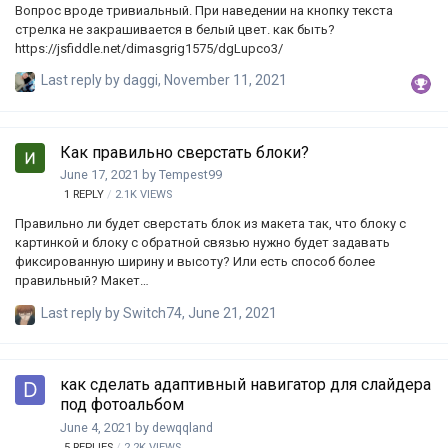
Вопрос вроде тривиальный. При наведении на кнопку текста
стрелка не закрашивается в белый цвет. как быть?
https://jsfiddle.net/dimasgrig1575/dgLupco3/
Last reply by
daggi
,
November 11, 2021
Как правильно сверстать блоки?
June 17, 2021
by
Tempest99
1
REPLY
2.1K
VIEWS
Правильно ли будет сверстать блок из макета так, что блоку с
картинкой и блоку с обратной связью нужно будет задавать
фиксированную ширину и высоту? Или есть способ более
правильный? Макет
https://www.figma.com/file/zwa7oxqCS43WTsPEAQhMik/Форма-
Last reply by
Switch74
,
June 21, 2021
заказа?node-id=1%3A40
как сделать адаптивный навигатор для слайдера
под фотоальбом
June 4, 2021
by
dewqqland
5
REPLIES
2.2K
VIEWS