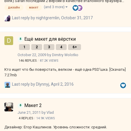
Blink) Safari последнии 2 версии В качестве эталонного браузера
использовать Chrome или Firefox. Это значит что в одном из них
(and 3 more)
дизайн
макет
вёрстка должна как можно точнее соотвествовать макету, в
остальных не должно быть визуальных отличий. Соответствие
Last reply by
nightgremlin
,
October 31, 2017
макету Вёрстка должна 1:1 соответстввовать дизайну, но
допускаются незначительные различия. Данные различия, как
правило, возникают из-за шрифтов или при использовании
Ещё макет для вёрстки
технологии адаптивной разметки. В …
1
2
3
4
6
October 22, 2009
by
Dimitry Wolotko
146
REPLIES
87.2K
VIEWS
Кто ищет что бы поверстать, велком - ещё одна PSD'шка. [Скачать]
7.27mb
Last reply by
Dlynnyj
,
April 2, 2016
Макет 2
June 21, 2011
by
Vlad
4
REPLIES
14.9K
VIEWS
Дизайнер: Егор Кашлинов. Уровень сложности: средний.