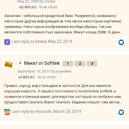
May 22, 2009
by
Verder
105
REPLIES
83.8K
VIEWS
Заказчик - небольшой кредитный банк. Разумеется, название и
некоторая другая информация (в том числе некоторые картинки)
заменены. Некоторые изображения вообще убраны, так как
являются собственностью заказчика. Макет конца 2008г. В данный
момент дорабатывается, будет сдаваться в июне-июле. Думаю,
Last reply by
kitaka
,
May 22, 2014
что некоторым будет интересно над этим макетом поработать.
Несмотря на кажушуюся простоту верстка может оказаться
довольно сложной. Требования к верстке (такие же, как
предъявил заказчик). 1. Резиновый дизайн под мин. разрешение
Макет от Softlink
1
2
3
1024х768 и до бесконечности. 2. Использование таблиц, блоков - на
усмотрение верстальщика (продвижение будет покупаться) -
September 15, 2011
by
psywalker
главное 100% аутентичность…
62
REPLIES
38.2K
VIEWS
Привет, народ, верстальщики в частности Для вас имеется
хорошая новость. У нашего постоянного посетителя Softlink-а
появился отличный макет для вёрстки, который он любезно нам
предоставил Скачать Макет Скачать Задание опишет сам автор
макета, т.е. Softlink. Удачи!
Last reply by
lexxcode
,
March 20, 2014