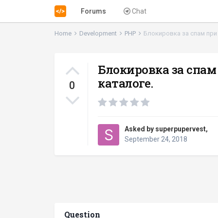
Forums
Chat
Home
Development
PHP
Блокировка за спам при
Блокировка за спам
каталоге.
0
Asked by
superpupervest
,
September 24, 2018
Question