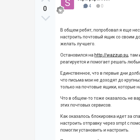
4
0
0
В общем ребят, попробовал я еще нес
настроить почтовый ящик со своим до
желать лучшего.
Остановился на
http://wazzup.su
, там
реагируется и помогает решать любы
Единственное, что в первые дни долба
что письма мои не доходят до крупных 
только на почтовые ящики, которые на 
Что в общем-то тоже оказалось не ва
этих почтовых сервисов.
Как оказалось блокировка идет за спа
настроить отправку через smpt c по
помогли установить и настроить.