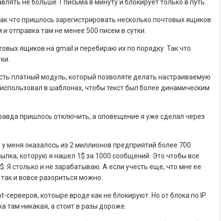
авлять не больше 1 письма в минуту и блокирует только в путь.
 Так что пришлось зарегистрировать несколько почтовых ящиков
 и отправка там не менее 500 писем в сутки.
овых ящиков на gmail и перебираю их по порядку. Так что
тки.
есть платный модуль, который позволяте делать настраиваемую
в использовал в шаблонах, чтобы текст был более динамическим
равда пришлось отключить, а оповещение я уже сделал через
о у меня оказалось из 2 миллионов предприятий более 700
сылка, которую я нашел 1$ за 1000 сообщений. Это чтобы все
. Я столько и не зарабатываю. А если учесть еще, что мне ее
 так и вовсе разориться можно.
-серверов, котоыре вроде как не блокируют. Но от блока по IP
 там никакая, а стоит в разы дороже.