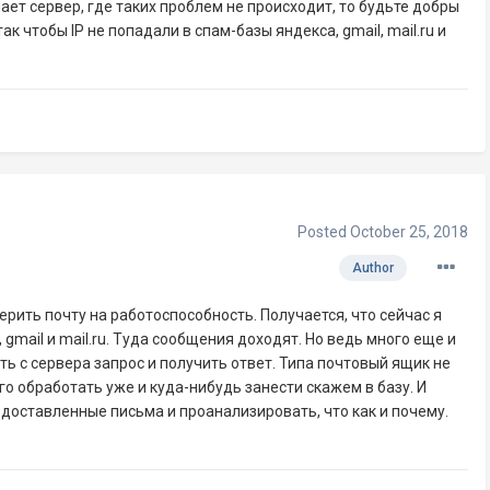
нает сервер, где таких проблем не происходит, то будьте добры
ак чтобы IP не попадали в спам-базы яндекса, gmail, mail.ru и
Posted
October 25, 2018
Author
ерить почту на работоспособность. Получается, что сейчас я
gmail и mail.ru. Туда сообщения доходят. Но ведь много еще и
ть с сервера запрос и получить ответ. Типа почтовый ящик не
его обработать уже и куда-нибудь занести скажем в базу. И
едоставленные письма и проанализировать, что как и почему.