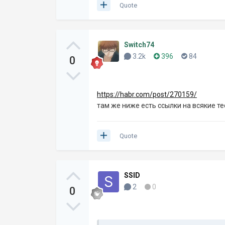
Quote
Switch74
3.2k
396
84
0
https://habr.com/post/270159/
там же ниже есть ссылки на всякие т
Quote
SSID
2
0
0