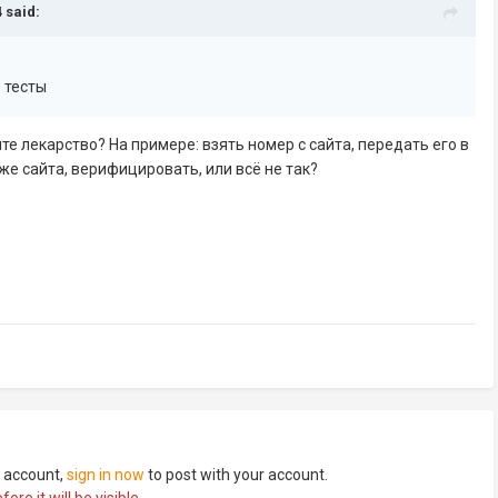
4
said:
 тесты
ите лекарство? На примере: взять номер с сайта, передать его в
же сайта, верифицировать, или всё не так?
n account,
sign in now
to post with your account.
re it will be visible.