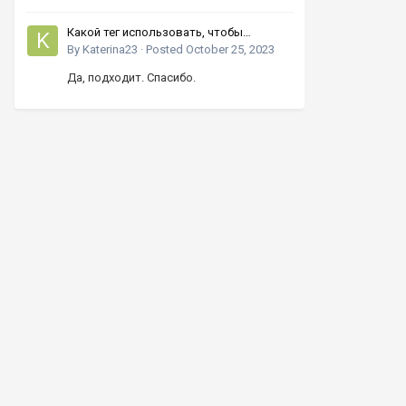
Какой тег использовать, чтобы
увеличивать число кнопками вверх-
By
Katerina23
·
Posted
October 25, 2023
вниз?
Да, подходит. Спасибо.