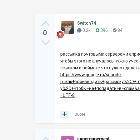
Switch74
3.2k
396
84
0
рассылка почтовыми серверами априо
чтобы этого не случалось нужно учес
ссылкам и поймете что нужно сделат
https://www.google.ru/search?
q=как+производить+рассылку%2C+ч
у%2C+чтобы+не+попадать+в+спам&amp
=UTF-8
Quote
superpupervest