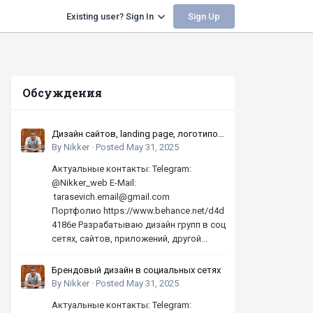
Sign Up
Existing user? Sign In
Обсуждения
Дизайн сайтов, landing page, логотипов,
баннеров, шапок | Высокое качество,
By
Nikker
·
Posted
May 31, 2025
по хорошей цене
Актуальные контакты: Telegram:
@Nikker_web E-Mail:
tarasevich.email@gmail.com
Портфолио https://www.behance.net/d4d
4186e Разрабатываю дизайн групп в соц
сетях, сайтов, приложений, другой...
Брендовый дизайн в социальных сетях
By
Nikker
·
Posted
May 31, 2025
Актуальные контакты: Telegram: