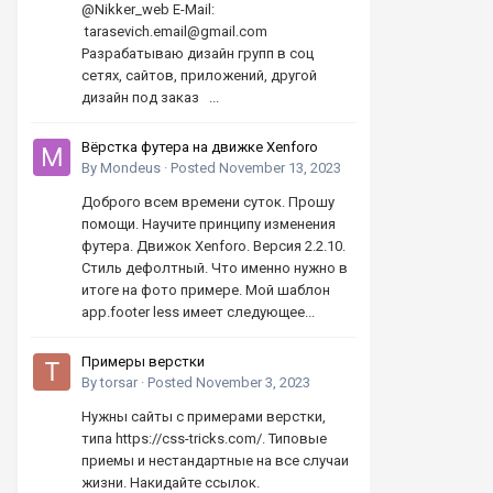
@Nikker_web E-Mail:
tarasevich.email@gmail.com
Разрабатываю дизайн групп в соц
сетях, сайтов, приложений, другой
дизайн под заказ ...
Вёрстка футера на движке Xenforo
By
Mondeus
·
Posted
November 13, 2023
Доброго всем времени суток. Прошу
помощи. Научите принципу изменения
футера. Движок Xenforo. Версия 2.2.10.
Стиль дефолтный. Что именно нужно в
итоге на фото примере. Мой шаблон
app.footer less имеет следующее...
Примеры верстки
By
torsar
·
Posted
November 3, 2023
Нужны сайты с примерами верстки,
типа https://css-tricks.com/. Типовые
приемы и нестандартные на все случаи
жизни. Накидайте ссылок.