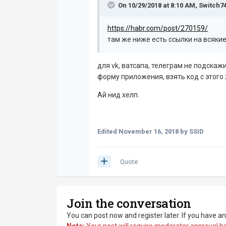
On 10/29/2018 at 8:10 AM,
Switch7
https://habr.com/post/270159/
там же ниже есть ссылки на всякие
для vk, ватсапа, телеграм не подскаж
форму приложения, взять код с этого 
Ай нид хелп.
Edited
November 16, 2018
by SSID
Quote
Join the conversation
You can post now and register later. If you have a
Note:
Your post will require moderator approval befo