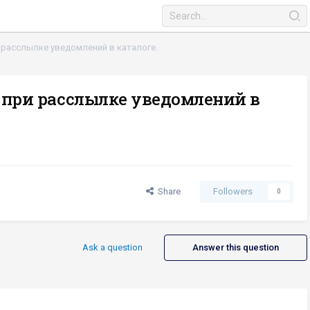
 расслылке уведомлений в каталоге.
 при расслылке уведомлений в
Share
Followers
0
Ask a question
Answer this question