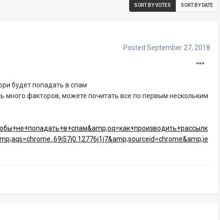
SORT BY VOTES
SORT BY DATE
Posted
September 27, 2018
ри будет попадать в спам
ть много факторов, можете почитать все по первым нескольким
ь
тобы+не+попадать+в+спам&amp;oq=как+производить+рассылк
;aqs=chrome..69i57j0.12776j1j7&amp;sourceid=chrome&amp;ie