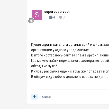
superpupervest
4
0
Купил
скрипт каталога организаций и фирм
, за
организации уходило уведомление.
В итоге хостер весь сайт за спам вырубил. Поше
Где можно найти нормального хостера, который
обходные пути?
К слову рассылка еще и к тому же попадает в с
В общем жду любого дельного совета по данно
Quote