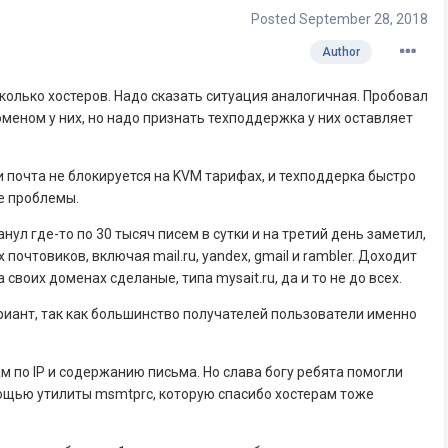
Posted
September 28, 2018
Author
колько хостеров. Надо сказать ситуация аналогичная. Пробовал
меном у них, но надо признать техподдержка у них оставляет
 и почта не блокируется на KVM тарифах, и техподдерка быстро
е проблемы.
нул где-то по 30 тысяч писем в сутки и на третий день заметил,
почтовиков, включая mail.ru, yandex, gmail и rambler. Доходит
своих доменах сделаные, типа mysait.ru, да и то не до всех.
риант, так как большинство получателей пользователи именно
м по IP и содержанию письма. Но слава богу ребята помогли
мощью утилиты msmtprc, которую спасибо хостерам тоже