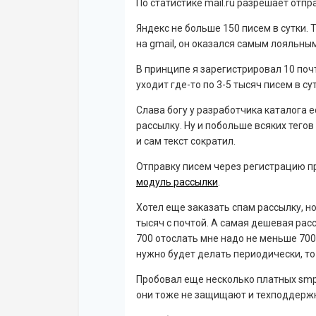
По статистике mail.ru разрешает отпр
Яндекс не больше 150 писем в сутки.
на gmail, он оказался самым лояльным
В принципе я зарегистрировал 10 почт
уходит где-то по 3-5 тысяч писем в су
Слава богу у разработчика каталога 
рассылку. Ну и побольше всяких тего
и сам текст сократил.
Отправку писем через регистрацию п
модуль рассылки
.
Хотел еще заказать спам рассылку, н
тысяч с почтой. А самая дешевая рас
700 отослать мне надо не меньше 700$
нужно будет делать периодически, то
Пробовал еще несколько платных smpt
они тоже не защищают и техподдержка