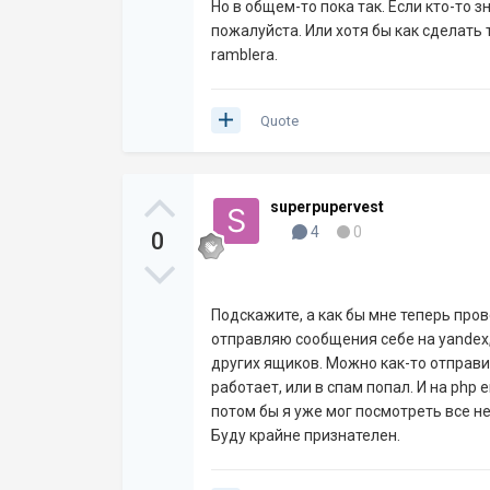
Но в общем-то пока так. Если кто-то з
пожалуйста. Или хотя бы как сделать т
ramblera.
Quote
superpupervest
4
0
0
Подскажите, а как бы мне теперь пров
отправляю сообщения себе на yandex, 
других ящиков. Можно как-то отправи
работает, или в спам попал. И на php 
потом бы я уже мог посмотреть все н
Буду крайне признателен.