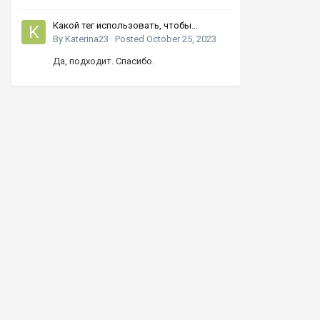
Какой тег использовать, чтобы
увеличивать число кнопками вверх-
By
Katerina23
·
Posted
October 25, 2023
вниз?
Да, подходит. Спасибо.