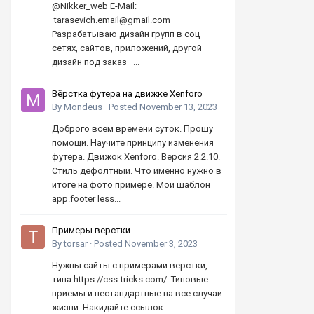
@Nikker_web E-Mail:
tarasevich.email@gmail.com
Разрабатываю дизайн групп в соц
сетях, сайтов, приложений, другой
дизайн под заказ ...
Вёрстка футера на движке Xenforo
By
Mondeus
·
Posted
November 13, 2023
Доброго всем времени суток. Прошу
помощи. Научите принципу изменения
футера. Движок Xenforo. Версия 2.2.10.
Стиль дефолтный. Что именно нужно в
итоге на фото примере. Мой шаблон
app.footer less...
Примеры верстки
By
torsar
·
Posted
November 3, 2023
Нужны сайты с примерами верстки,
типа https://css-tricks.com/. Типовые
приемы и нестандартные на все случаи
жизни. Накидайте ссылок.