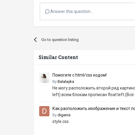
Answer this question...
Go to question listing
Similar Content
Помогите с html/css кодом!
By
Balalayka
Не могу расположить второй ряд картинок 
left) всем блокам прописан float:left.(Вс
Как расположить изображение и текст по
By
digenis
style.css
...