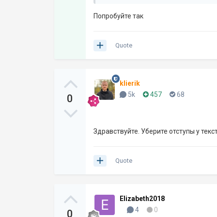
Попробуйте так
Quote
klierik
5k
457
68
0
Здравствуйте. Уберите отступы у текст
Quote
Elizabeth2018
4
0
0