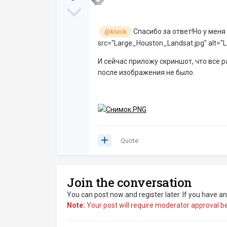
Спасибо за ответ!Но у меня 
@klierik
src="Large_Houston_Landsat.jpg" alt="
И сейчас приложу скриншот, что все р
после изображения не было.
Quote
Join the conversation
You can post now and register later. If you have a
Note:
Your post will require moderator approval befo