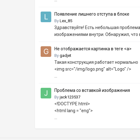
Появление лишнего отступа в блоке
By
Lex_85
Здравствуйте! Есть небольшая проблема:
изображениями внутри. Обнаружил, что в
Не отображается картинка в теге <a>
By
gadjet
Такая конструкция работает нормально
<img src="/img/logo.png" alt="Logo" />
...
Проблема со вставкой изображения
By
jack123537
<!DOCTYPE html>
<html lang = "eng">
...