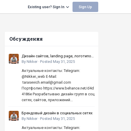
Sign Up
Existing user? Sign In
Обсуждения
Дизайн сайтов, landing page, логотипов,
баннеров, шапок | Высокое качество,
By
Nikker
·
Posted
May 31, 2025
по хорошей цене
Актуальные контакты: Telegram:
@Nikker_web E-Mail:
tarasevich.email@gmail.com
Портфолио https://www.behance.net/d4d
4186e Разрабатываю дизайн групп в соц
сетях, сайтов, приложений...
Брендовый дизайн в социальных сетях
By
Nikker
·
Posted
May 31, 2025
Актуальные контакты: Telegram: