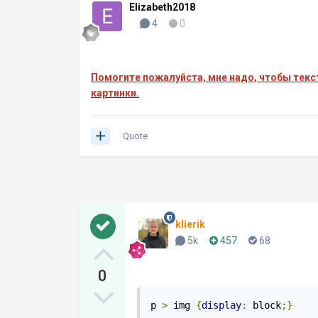
Elizabeth2018
4
0
Помогите пожалуйста, мне надо, чтобы текс
картинки.
Quote
klierik
5k
457
68
0
p 
>
 img 
{
display
:
 block
;}