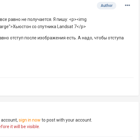
Author
все равно не получается. Я пишу: <p><img
Large">Хьюстон со спутника Landsat 7</p>
авно отступ после изображения есть. А надо, чтобы отступа
n account,
sign in now
to post with your account.
re it will be visible.