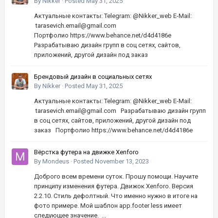
шапок | Высокое качество, по хорошей цене
By
Nikker
·
Posted
May 31, 2025
Актуальные контакты: Telegram: @Nikker_web E-Mail:
tarasevich.email@gmail.com
Портфолио https://www.behance.net/d4d4186e
Разрабатываю дизайн групп в соц сетях, сайтов,
приложений, другой дизайн под заказ
Брендовый дизайн в социальных сетях
By
Nikker
·
Posted
May 31, 2025
Актуальные контакты: Telegram: @Nikker_web E-Mail:
tarasevich.email@gmail.com Разрабатываю дизайн групп
в соц сетях, сайтов, приложений, другой дизайн под
заказ Портфолио https://www.behance.net/d4d4186e
Вёрстка футера на движке Xenforo
By
Mondeus
·
Posted
November 13, 2023
Доброго всем времени суток. Прошу помощи. Научите
принципу изменения футера. Движок Xenforo. Версия
2.2.10. Стиль дефолтный. Что именно нужно в итоге на
фото примере. Мой шаблон app.footer less имеет
следующее значение. ...