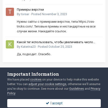
Примеры верстки
By
torsar
·
Posted
November 3, 2023
Нужны сайты с примерами верстки, типа https://css-
tricks.com/. Типовые приемы и нестандартные на все
случаи жизни. Накидайте ссылок.
Какой тег использовать, чтобы увеличивать число
кнопками вверх-вниз?
By
Katerina23
·
Posted
October 25, 2023
Да, подходит. Спасибо.
Important Information
Language
Privacy Policy
We have placed
cookies
on your device to help make this website
better. You can
adjust your cookie settings
, otherwise we'll assume
2003-Today ©
html
forum.dev
Powered by Invision Community
you're okay to continue. See more about our
Guidelines
and
Privacy
Policy
I accept