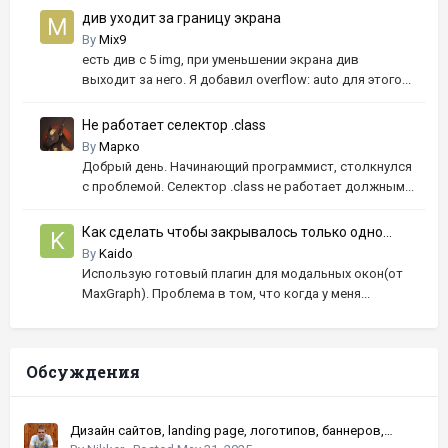
див уходит за границу экрана
By
Mix9
есть див с 5 img, при уменьшении экрана див
выходит за него. Я добавил overflow: auto для этого...
Не работает селектор .class
By
Марко
Добрый день. Начинающий программист, столкнулся
с проблемой. Селектор .class не работает должным...
Как сделать чтобы закрывалось только одно
модальное окно когда открыто несколько?
By
Kaido
Использую готовый плагин для модальных окон(от
MaxGraph). Проблема в том, что когда у меня...
Обсуждения
Дизайн сайтов, landing page, логотипов, баннеров,