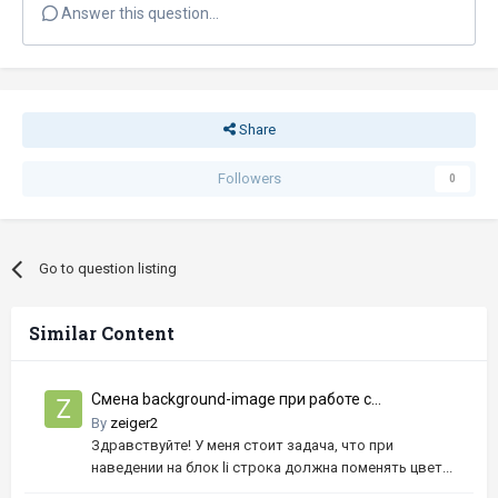
Answer this question...
Share
Followers
0
Go to question listing
Similar Content
Смена background-image при работе с
псевдоклассом hover
By
zeiger2
Здравствуйте! У меня стоит задача, что при
наведении на блок li строка должна поменять цвет...