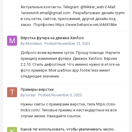
Актуальные контакты: Telegram: @Nikker_web E-Mail:
tarasevich.email@gmail.com Разрабатываю дизайн групп
в соц сетях, сайтов, приложений, другой дизайн под
заказ Портфолио https://www.behance.net/d4d4186e
Вёрстка футера на движке Xenforo
By
Mondeus
·
Posted
November 13, 2023
Доброго всем времени суток. Прошу помощи. Научите
принципу изменения футера. Движок Xenforo. Версия
2.2.10. Стиль дефолтный. Что именно нужно в итоге на
фото примере. Мой шаблон app.footer less имеет
следующее значение. ...
Примеры верстки
By
torsar
·
Posted
November 3, 2023
Нужны сайты с примерами верстки, типа https://css-
tricks.com/. Типовые приемы и нестандартные на все
случаи жизни. Накидайте ссылок.
Какой тег использовать, чтобы увеличивать число