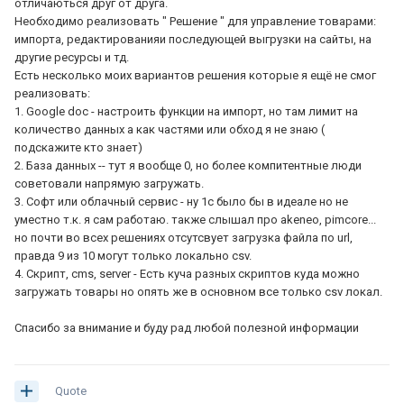
отличаються друг от друга.
Необходимо реализовать " Решение " для управление товарами:
импорта, редактированияи последующей выгрузки на сайты, на
другие ресурсы и тд.
Есть несколько моих вариантов решения которые я ещё не смог
реализовать:
1. Google doc - настроить функции на импорт, но там лимит на
количество данных а как частями или обход я не знаю (
подскажите кто знает)
2. База данных -- тут я вообще 0, но более компитентные люди
советовали напрямую загружать.
3. Софт или облачный сервис - ну 1с было бы в идеале но не
уместно т.к. я сам работаю. также слышал про akeneo, pimcore...
но почти во всех решениях отсутсвует загрузка файла по url,
правда 9 из 10 могут только локально csv.
4. Скрипт, cms, server - Есть куча разных скриптов куда можно
загружать товары но опять же в основном все только csv локал.
Спасибо за внимание и буду рад любой полезной информации
Quote