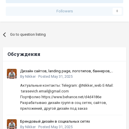
Followers
0
Go to question listing
Обсуждения
Дизайн сайтов, landing page, логотипов, баннеров,
шапок | Высокое качество, по хорошей цене
By
Nikker
·
Posted
May 31, 2025
Актуальные контакты: Telegram: @Nikker_web E-Mail:
tarasevich.email@gmail.com
Портфолио https://www.behance.net/d4d4186e
Разрабатываю дизайн групп в соц сетях, сайтов,
приложений, другой дизайн под заказ
Брендовый дизайн в социальных сетях
By
Nikker
·
Posted
May 31, 2025