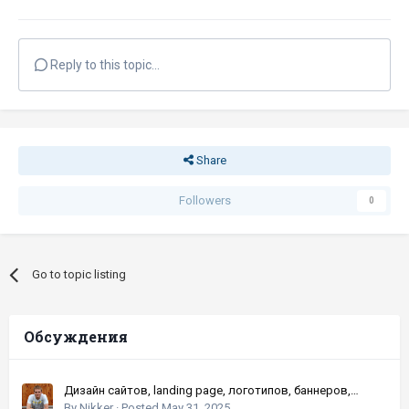
Reply to this topic...
Share
Followers
0
Go to topic listing
Обсуждения
Дизайн сайтов, landing page, логотипов, баннеров,
шапок | Высокое качество, по хорошей цене
By
Nikker
·
Posted
May 31, 2025