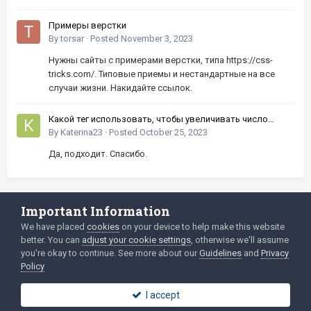
Примеры верстки
By
torsar
·
Posted
November 3, 2023
Нужны сайты с примерами верстки, типа https://css-
tricks.com/. Типовые приемы и нестандартные на все
случаи жизни. Накидайте ссылок.
Какой тег использовать, чтобы увеличивать число
кнопками вверх-вниз?
By
Katerina23
·
Posted
October 25, 2023
Да, подходит. Спасибо.
Important Information
Language
Privacy Policy
We have placed
cookies
on your device to help make this website
better. You can
adjust your cookie settings
, otherwise we'll assume
2003-Today ©
html
forum.dev
Powered by Invision Community
you're okay to continue. See more about our
Guidelines
and
Privacy
Policy
I accept