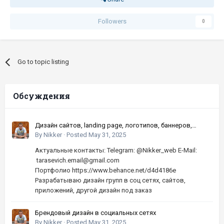
Followers
0
Go to topic listing
Обсуждения
Дизайн сайтов, landing page, логотипов, баннеров,
шапок | Высокое качество, по хорошей цене
By
Nikker
·
Posted
May 31, 2025
Актуальные контакты: Telegram: @Nikker_web E-Mail:
tarasevich.email@gmail.com
Портфолио https://www.behance.net/d4d4186e
Разрабатываю дизайн групп в соц сетях, сайтов,
приложений, другой дизайн под заказ
Брендовый дизайн в социальных сетях
By
Nikker
·
Posted
May 31, 2025