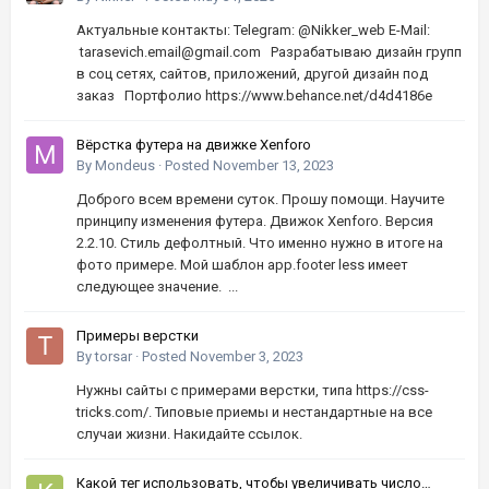
Актуальные контакты: Telegram: @Nikker_web E-Mail:
tarasevich.email@gmail.com Разрабатываю дизайн групп
в соц сетях, сайтов, приложений, другой дизайн под
заказ Портфолио https://www.behance.net/d4d4186e
Вёрстка футера на движке Xenforo
By
Mondeus
·
Posted
November 13, 2023
Доброго всем времени суток. Прошу помощи. Научите
принципу изменения футера. Движок Xenforo. Версия
2.2.10. Стиль дефолтный. Что именно нужно в итоге на
фото примере. Мой шаблон app.footer less имеет
следующее значение. ...
Примеры верстки
By
torsar
·
Posted
November 3, 2023
Нужны сайты с примерами верстки, типа https://css-
tricks.com/. Типовые приемы и нестандартные на все
случаи жизни. Накидайте ссылок.
Какой тег использовать, чтобы увеличивать число