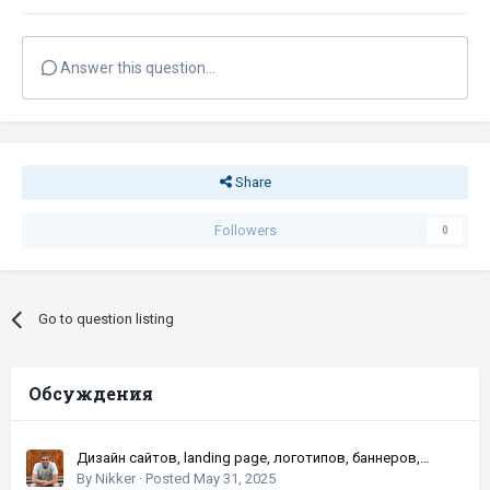
Answer this question...
Share
Followers
0
Go to question listing
Обсуждения
Дизайн сайтов, landing page, логотипов, баннеров,
шапок | Высокое качество, по хорошей цене
By
Nikker
·
Posted
May 31, 2025