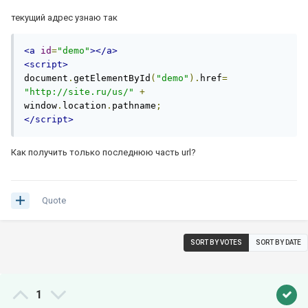
текущий адрес узнаю так
<a
id
=
"demo"
></a>
<script>
document
.
getElementById
(
"demo"
).
href
=
"http://site.ru/us/"
+
window
.
location
.
pathname
;
</script>
Как получить только последнюю часть url?
Quote
SORT BY VOTES
SORT BY DATE
1