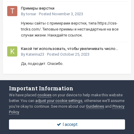
Примеры верстки
By
torsar
·
Posted
November 3, 2023
Нужны сайты с примерами верстки, типа https://css-
tricks.com/. Типовые приемы и нестандартные на все
случаи жизни. Накидайте ссылок.
Какой тег использовать, чтобы увеличивать число
кнопками вверх-вниз?
By
Katerina23
·
Posted
October 25, 2023
Да, подходит. Спасибо.
Important Information
Language
Privacy Policy
We have placed
cookies
on your device to help make this website
better. You can
adjust your cookie settings
, otherwise we'll assume
2003-Today ©
html
forum.dev
Powered by Invision Community
you're okay to continue. See more about our
Guidelines
and
Privacy
Policy
I accept