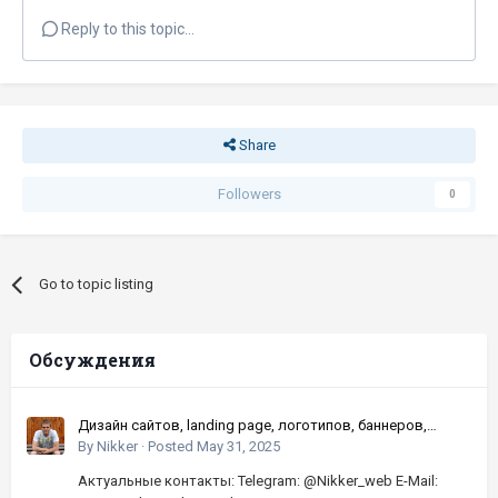
Reply to this topic...
Share
Followers
0
Go to topic listing
Обсуждения
Дизайн сайтов, landing page, логотипов, баннеров,
шапок | Высокое качество, по хорошей цене
By
Nikker
·
Posted
May 31, 2025
Актуальные контакты: Telegram: @Nikker_web E-Mail: