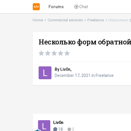
Forums
Chat
Home
Commercial services
Freelance
Несколько ф
Несколько форм обратной
By
Liv0n
,
December 17, 2021
in
Freelance
Liv0n
18
0