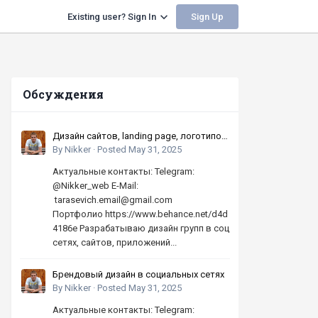
Sign Up
Existing user? Sign In
Обсуждения
Дизайн сайтов, landing page, логотипов,
баннеров, шапок | Высокое качество,
By
Nikker
·
Posted
May 31, 2025
по хорошей цене
Актуальные контакты: Telegram:
@Nikker_web E-Mail:
tarasevich.email@gmail.com
Портфолио https://www.behance.net/d4d
4186e Разрабатываю дизайн групп в соц
сетях, сайтов, приложений...
Брендовый дизайн в социальных сетях
By
Nikker
·
Posted
May 31, 2025
Актуальные контакты: Telegram: