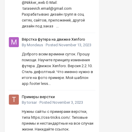
@Nikker_web E-Mail:
tarasevich.email@gmail.com
Разрабатываю дизайн групп в соц
сетях, сайтов, приложений, другой
дизайн под заказ ...
Вёрстка футера на движке Xenforo
By
Mondeus
·
Posted
November 13, 2023
Доброго всем времени суток. Прошу
помощи. Научите принципу изменения
футера. Движок Xenforo. Версия 2.2.10.
Стиль дефолтный. Что именно нужно в
итоге на фото примере. Мой шаблон
app.footer less...
Примеры верстки
By
torsar
·
Posted
November 3, 2023
Нужны сайты с примерами верстки,
типа https://css-tricks.com/. Типовые
приемы и нестандартные на все случаи
жизни. Накидайте ссылок.