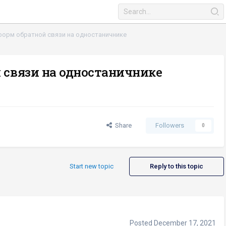
орм обратной связи на одностаничнике
 связи на одностаничнике
Share
Followers
0
Start new topic
Reply to this topic
Posted
December 17, 2021